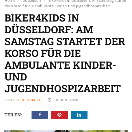
Home
›
Düsseldorf
›
Biker4kids in Düsseldorf: Am Samstag startet
der Korso für die ambulante Kinder- und Jugendhospizarbeit
BIKER4KIDS IN
DÜSSELDORF: AM
SAMSTAG STARTET DER
KORSO FÜR DIE
AMBULANTE KINDER-
UND
JUGENDHOSPIZARBEIT
VON
UTE NEUBAUER
10. JUNI 2026
TEILEN: