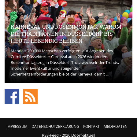
KARNEVAL UND ROSENMONTAG: WARUM
DIE TRADITIONEN IN DÜSSELDORF BIS
HEUTE LEBENDIG BLEIBEN
Mehr als 700.000 Menschen verfolgten laut Angaben des
Comitee Düsseldorfer Carneval auch 2026 wieder den
Rosenmontagszug in Düsseldorf. Trotz wechselnder Trends,
moderner Eventkultur und steigender
Sicherheitsanforderungen bleibt der Karneval damit ...
IMPRESSUM
DATENSCHUTZERKLÄRUNG
KONTAKT
MEDIADATEN
RSS-Feed
- 2026 Ddorf-aktuell