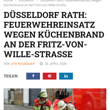
Home
›
Düsseldorf
›
Düsseldorf Rath: Feuerwehreinsatz wegen
Küchenbrand an der Fritz-von-Wille-Straße
DÜSSELDORF RATH:
FEUERWEHREINSATZ
WEGEN KÜCHENBRAND
AN DER FRITZ-VON-
WILLE-STRASSE
VON
UTE NEUBAUER
25. APRIL 2026
TEILEN: