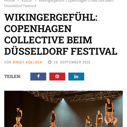
Home
›
Kultur
›
Wikingergefühl: Copenhagen Collective beim
Düsseldorf Festival
WIKINGERGEFÜHL:
COPENHAGEN
COLLECTIVE BEIM
DÜSSELDORF FESTIVAL
VON
BIRGIT KOELGEN
19. SEPTEMBER 2025
TEILEN: