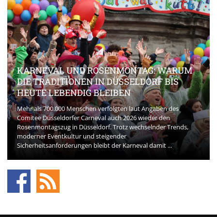
KARNEVAL UND ROSENMONTAG: WARUM
DIE TRADITIONEN IN DÜSSELDORF BIS
HEUTE LEBENDIG BLEIBEN
Mehr als 700.000 Menschen verfolgten laut Angaben des
Comitee Düsseldorfer Carneval auch 2026 wieder den
Rosenmontagszug in Düsseldorf. Trotz wechselnder Trends,
moderner Eventkultur und steigender
Sicherheitsanforderungen bleibt der Karneval damit ...