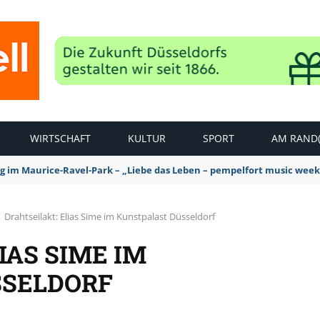
WIRTSCHAFT
KULTUR
SPORT
AM RAND(
ag im Maurice-Ravel-Park – „Liebe das Leben – pempelfort music wee
Drahtseilakt: Elias Sime im Kunstpalast Düsseldorf
IAS SIME IM
SSELDORF