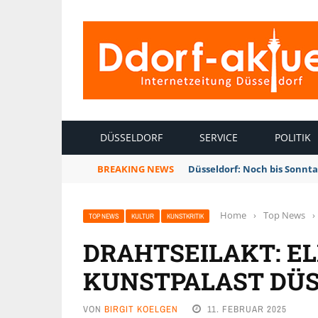
INTERNETZEITUNG DÜSSELDORF
DÜSSELDORF
SERVICE
POLITIK
BREAKING NEWS
Düsseldorf: Noch bis Sonnt
Home
›
Top News
›
TOP NEWS
KULTUR
KUNSTKRITIK
DRAHTSEILAKT: EL
KUNSTPALAST DÜ
VON
BIRGIT KOELGEN
11. FEBRUAR 2025