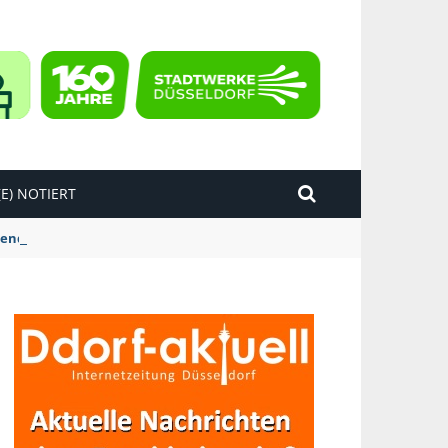
E) NOTIERT
kend“