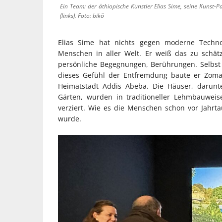
Ein Team: der äthiopische Künstler Elias Sime, seine Kunst-
(links). Foto: bikö
Elias Sime hat nichts gegen moderne Technol
Menschen in aller Welt. Er weiß das zu schätz
persönliche Begegnungen, Berührungen. Selbst 
dieses Gefühl der Entfremdung baute er Zoma,
Heimatstadt Addis Abeba. Die Häuser, darunt
Gärten, wurden in traditioneller Lehmbauweis
verziert. Wie es die Menschen schon vor Jahrt
wurde.
INDUSTRIE
KUNSTSTO
LOFT-STIL
EINFAMIL