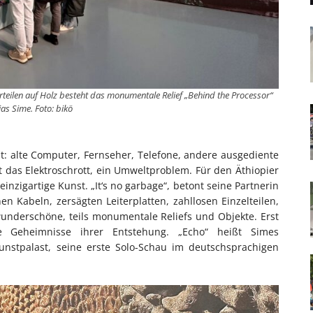
eilen auf Holz besteht das monumentale Relief „Behind the Processor“
ias Sime. Foto: bikö
t: alte Computer, Fernseher, Telefone, andere ausgediente
 das Elektroschrott, ein Umweltproblem. Für den Äthiopier
einzigartige Kunst. „It‘s no garbage“, betont seine Partnerin
n Kabeln, zersägten Leiterplatten, zahllosen Einzelteilen,
wunderschöne, teils monumentale Reliefs und Objekte. Erst
 Geheimnisse ihrer Entstehung. „Echo“ heißt Simes
unstpalast, seine erste Solo-Schau im deutschsprachigen