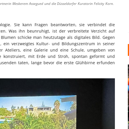
Partnerin Meskerem Assegued und die Düsseldorfer Kuratorin Felicity Korn.
ogie. Sie kann Fragen beantworten, sie verbindet die
en. Was ihn beunruhigt, ist der verbreitete Verzicht auf
Blumen schicke man heutzutage als digitales Bild. Gegen
 ein verzweigtes Kultur- und Bildungszentrum in seiner
er Ateliers, eine Galerie und eine Schule, umgeben von
e konstruiert, mit Erde und Stroh, spontan geformt und
ausenden taten, lange bevor die erste Glühbirne erfunden
KARNEVAL UND ROSEN
LLER CHIC: WIE
WARUM DIE TRADITION
FFFENSTER DEN
DÜSSELDORF BIS HEUT
 IN IHREM
LEBENDIG BLEIBEN
IENHAUS