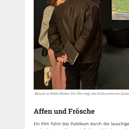
UNTERST
Die Inspiration 
Werkshallen des 
diesen Stil sin
mit rustikalen
Fensterflächen. 
Besuch in Addis Abeba: Ein Film zeigt das Kulturzentrum Zoma,
Affen und Frösche
Ein Film führt das Publikum durch die lauschige