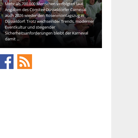
ten laut
 Carneval
Die Beauty-Branche entwickelt sich rasant. Und
gszug in
neue Kosmetik spielt eine zentrale Rolle bei der
ends, moderner
Veränderung der Erwartungen der
Konsumentinnen und Konsumenten. Bereits in
er Karneval
den ersten Phasen der Kaufentscheidung achten
Käufer ...