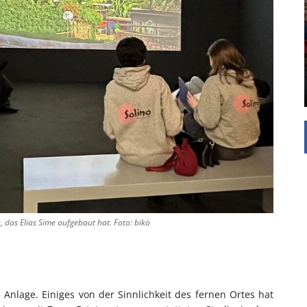
Mehr als 700.000 Menschen verfolg
ÜTZEN
Angaben des Comitee Düsseldorfer
des industriellen Chics sind die
auch 2026 wieder den Rosenmonta
Industriezeitalters. Die Basis für
Düsseldorf. Trotz wechselnder Tr
d große Räume, schlicht gehalten
Eventkultur und steigender
 Elementen und großen
Sicherheitsanforderungen bleibt d
Wie so vieles wurde ...
damit ...
 das Elias Sime aufgebaut hat. Foto: bikö
 Anlage. Einiges von der Sinnlichkeit des fernen Ortes hat