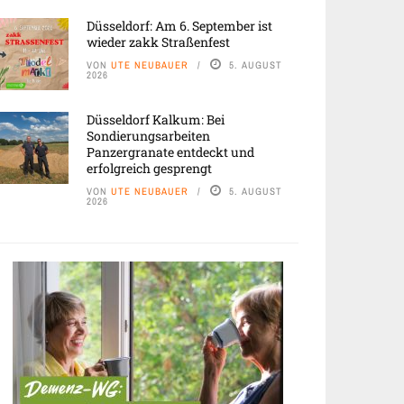
Düsseldorf: Am 6. September ist
wieder zakk Straßenfest
VON
UTE NEUBAUER
5. AUGUST
2026
Düsseldorf Kalkum: Bei
Sondierungsarbeiten
Panzergranate entdeckt und
erfolgreich gesprengt
VON
UTE NEUBAUER
5. AUGUST
2026