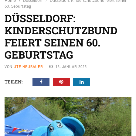
Home
›
Düsseldorf
›
Düsseldorf: Kinderschutzbund feiert seinen
60. Geburtstag
DÜSSELDORF:
KINDERSCHUTZBUND
FEIERT SEINEN 60.
GEBURTSTAG
VON
UTE NEUBAUER
16. JANUAR 2025
TEILEN: