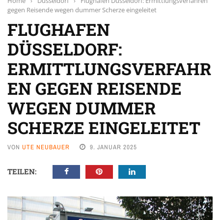
Home
›
Düsseldorf
›
Flughafen Düsseldorf: Ermittlungsverfahren
gegen Reisende wegen dummer Scherze eingeleitet
FLUGHAFEN
DÜSSELDORF:
ERMITTLUNGSVERFAHR
EN GEGEN REISENDE
WEGEN DUMMER
SCHERZE EINGELEITET
VON
UTE NEUBAUER
9. JANUAR 2025
TEILEN: