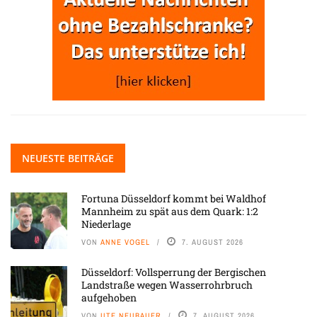
NEUESTE BEITRÄGE
Fortuna Düsseldorf kommt bei Waldhof
Mannheim zu spät aus dem Quark: 1:2
Niederlage
VON
ANNE VOGEL
7. AUGUST 2026
Düsseldorf: Vollsperrung der Bergischen
Landstraße wegen Wasserrohrbruch
aufgehoben
VON
UTE NEUBAUER
7. AUGUST 2026