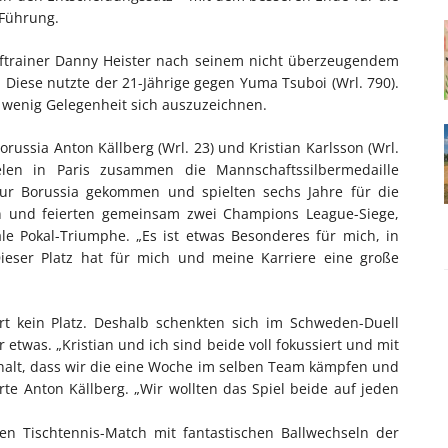
 Führung.
heftrainer Danny Heister nach seinem nicht überzeugendem
. Diese nutzte der 21-Jährige gegen Yuma Tsuboi (Wrl. 790).
 wenig Gelegenheit sich auszuzeichnen.
ssia Anton Källberg (Wrl. 23) und Kristian Karlsson (Wrl.
len in Paris zusammen die Mannschaftssilbermedaille
r Borussia gekommen und spielten sechs Jahre für die
en und feierten gemeinsam zwei Champions League-Siege,
le Pokal-Triumphe. „Es ist etwas Besonderes für mich, in
ieser Platz hat für mich und meine Karriere eine große
ort kein Platz. Deshalb schenkten sich im Schweden-Duell
was. „Kristian und ich sind beide voll fokussiert und mit
 halt, dass wir die eine Woche im selben Team kämpfen und
te Anton Källberg. „Wir wollten das Spiel beide auf jeden
len Tischtennis-Match mit fantastischen Ballwechseln der