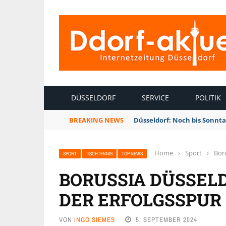
INTERNETZEITUNG DÜSSELDORF
DÜSSELDORF
SERVICE
POLITIK
BREAKING NEWS
Düsseldorf: Noch bis Sonnt
Home
›
Sport
›
Boru
SPORT
TISCHTENNIS
TOP NEWS
BORUSSIA DÜSSELD
DER ERFOLGSSPUR
VON
INGO SIEMES
5. SEPTEMBER 2024