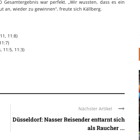
:0 Gesamtergebnis war perfekt. „Wir wussten, dass es ein
gut an, wieder zu gewinnen“, freute sich Källberg.
11, 11:8)
11:7)
, 11:5, 11:3)
Nächster Artikel
INDUSTRIELLER CHIC: WIE
Düsseldorf: Nasser Reisender enttarnt sich
KUNSTSTOFFFENSTER DEN
als Raucher ...
LOFT-STIL IN IHREM
EINFAMILIENHAUS