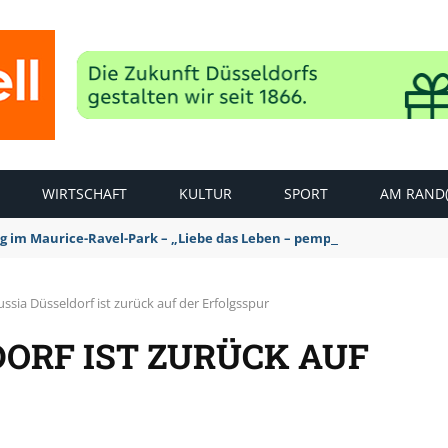
WIRTSCHAFT
KULTUR
SPORT
AM RAND(
ag im Maurice-Ravel-Park – „Liebe das Leben – pempelfort music wee
ssia Düsseldorf ist zurück auf der Erfolgsspur
ORF IST ZURÜCK AUF