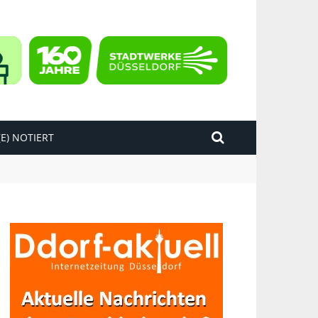
E) NOTIERT
kend“