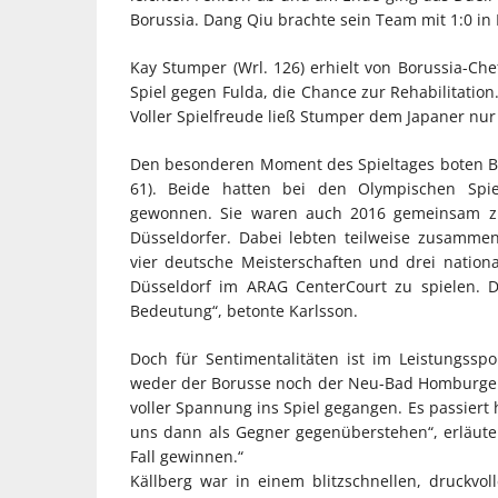
Borussia. Dang Qiu brachte sein Team mit 1:0 in
Kay Stumper (Wrl. 126) erhielt von Borussia-C
Spiel gegen Fulda, die Chance zur Rehabilitation
Voller Spielfreude ließ Stumper dem Japaner nur
Den besonderen Moment des Spieltages boten Boru
61). Beide hatten bei den Olympischen Spie
gewonnen. Sie waren auch 2016 gemeinsam zu
Düsseldorfer. Dabei lebten teilweise zusamm
vier deutsche Meisterschaften und drei nationa
Düsseldorf im ARAG CenterCourt zu spielen. D
Bedeutung“, betonte Karlsson.
Doch für Sentimentalitäten ist im Leistungssp
weder der Borusse noch der Neu-Bad Homburger et
voller Spannung ins Spiel gegangen. Es passiert
uns dann als Gegner gegenüberstehen“, erläuter
Fall gewinnen.“
Källberg war in einem blitzschnellen, druckvol