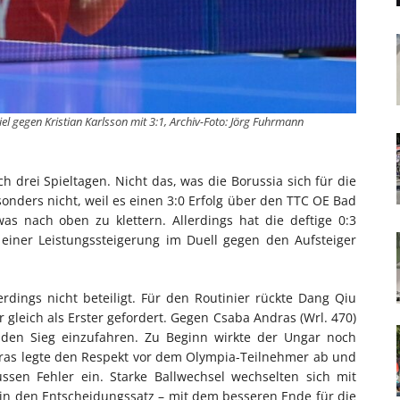
el gegen Kristian Karlsson mit 3:1, Archiv-Foto: Jörg Fuhrmann
ch drei Spieltagen. Nicht das, was die Borussia sich für die
esonders nicht, weil es einen 3:0 Erfolg über den TTC OE Bad
s nach oben zu klettern. Allerdings hat die deftige 0:3
einer Leistungssteigerung im Duell gegen den Aufsteiger
rdings nicht beteiligt. Für den Routinier rückte Dang Qiu
r gleich als Erster gefordert. Gegen Csaba Andras (Wrl. 470)
m den Sieg einzufahren. Zu Beginn wirkte der Ungar noch
dras legte den Respekt vor dem Olympia-Teilnehmer ab und
ssen Fehler ein. Starke Ballwechsel wechselten sich mit
 in den Entscheidungssatz – mit dem besseren Ende für die