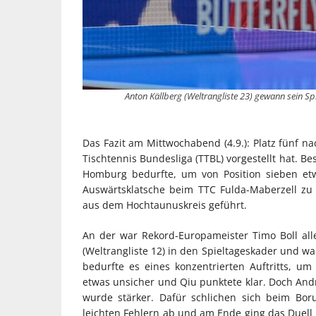
Anton Källberg (Weltrangliste 23) gewann sein Spi
Das Fazit am Mittwochabend (4.9.): Platz fünf na
Tischtennis Bundesliga (TTBL) vorgestellt hat. B
Homburg bedurfte, um von Position sieben etwa
Auswärtsklatsche beim TTC Fulda-Maberzell zu 
aus dem Hochtaunuskreis geführt.
An der war Rekord-Europameister Timo Boll alle
(Weltrangliste 12) in den Spieltageskader und wa
bedurfte es eines konzentrierten Auftritts, u
etwas unsicher und Qiu punktete klar. Doch An
wurde stärker. Dafür schlichen sich beim Boru
leichten Fehlern ab und am Ende ging das Duell