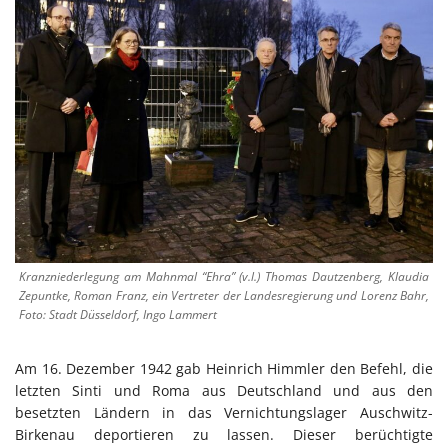
Kranzniederlegung am Mahnmal “Ehra” (v.l.) Thomas Dautzenberg, Klaudia
Zepuntke, Roman Franz, ein Vertreter der Landesregierung und Lorenz Bahr,
Foto: Stadt Düsseldorf, Ingo Lammert
Am 16. Dezember 1942 gab Heinrich Himmler den Befehl, die
letzten Sinti und Roma aus Deutschland und aus den
besetzten Ländern in das Vernichtungslager Auschwitz-
Birkenau deportieren zu lassen. Dieser berüchtigte