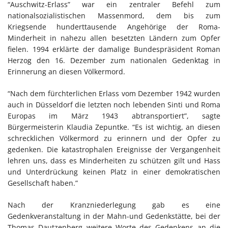
“Auschwitz-Erlass” war ein zentraler Befehl zum
nationalsozialistischen Massenmord, dem bis zum
Kriegsende hunderttausende Angehörige der Roma-
Minderheit in nahezu allen besetzten Ländern zum Opfer
fielen. 1994 erklärte der damalige Bundespräsident Roman
Herzog den 16. Dezember zum nationalen Gedenktag in
Erinnerung an diesen Völkermord.
“Nach dem fürchterlichen Erlass vom Dezember 1942 wurden
auch in Düsseldorf die letzten noch lebenden Sinti und Roma
Europas im März 1943 abtransportiert”, sagte
Bürgermeisterin Klaudia Zepuntke. “Es ist wichtig, an diesen
schrecklichen Völkermord zu erinnern und der Opfer zu
gedenken. Die katastrophalen Ereignisse der Vergangenheit
lehren uns, dass es Minderheiten zu schützen gilt und Hass
und Unterdrückung keinen Platz in einer demokratischen
Gesellschaft haben.”
Nach der Kranzniederlegung gab es eine
Gedenkveranstaltung in der Mahn-und Gedenkstätte, bei der
Thomas Dautzenberg weitere Worte des Gedenkens an die