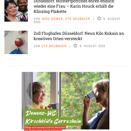
Düsseldorf: Mostertpöttches ehren endlich
wieder eine Frau – Karin Houck erhält die
Klinzing Plakette
VON
INGO SIEMES, UTE NEUBAUER
6. AUGUST
2026
Zoll Flughafen Düsseldorf: Neun Kilo Kokain an
kreativen Orten versteckt
VON
UTE NEUBAUER
6. AUGUST 2026