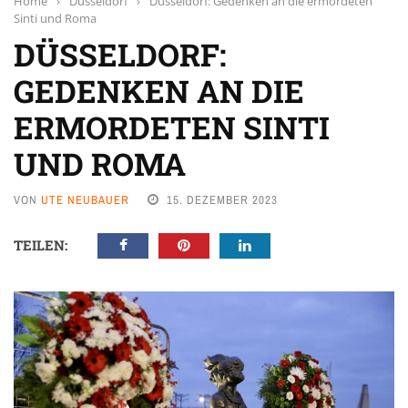
Home
›
Düsseldorf
›
Düsseldorf: Gedenken an die ermordeten
Sinti und Roma
DÜSSELDORF:
GEDENKEN AN DIE
ERMORDETEN SINTI
UND ROMA
VON
UTE NEUBAUER
15. DEZEMBER 2023
TEILEN: