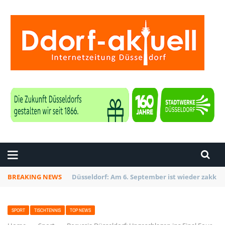
ZEITUNG DÜSSELDORF
BREAKING NEWS
Düsseldorf Kalkum: Bei Sondierungsarbeiten P
SPORT
TISCHTENNIS
TOP NEWS