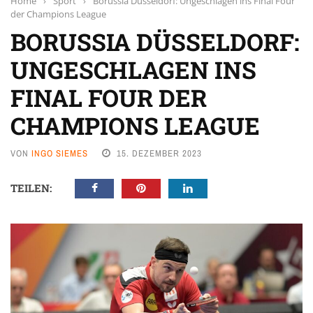
Home
›
Sport
›
Borussia Düsseldorf: Ungeschlagen ins Final Four
der Champions League
BORUSSIA DÜSSELDORF:
UNGESCHLAGEN INS
FINAL FOUR DER
CHAMPIONS LEAGUE
VON
INGO SIEMES
15. DEZEMBER 2023
TEILEN: