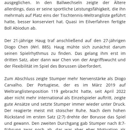
ausgeglichen. In den Ballwechseln zeigte der Ältere
allerdings, dass er seine sportliche Leistungsfähigkeit, die ihn
mehrmals auf Platz eins der Tischtennis-Weltrangliste geführt
hatte, besser konserviert hat. Quasi im Eilverfahren fertigte
Boll Abiodun ab.
Der 21-jährige Haug traf anschließend auf den 27-jährigen
Diogo Chen (Wrl. 885). Haug mühte sich zunächst darum
seinen Spielrhythmus zu finden. Das gelang ihm erst im
dritten Satz, aber dann war Chen von der Angriffswucht und
der Flexibilität im Spiel des Borussen überfordert.
Zum Abschluss zeigte Stumper mehr Nervenstärke als Diogo
Carvalho. Der Portugiese, der es im März 2019 auf
Weltranglistenposition 119 gebracht hatte, seit April 2022
aber nicht mehr international als Einzelspieler auftritt, zeigte
gute Ansätze und setzte Stumper immer wieder unter Druck.
Der reagierte meist mit stoischer Ruhe. Nach dem hohen
Rückstand im ersten Satz (2:7) drehte der Borusse das Spiel
und gewann. Den zweiten Durchgang gab Stumper nach 8:7-
Führung zwar noch ab, das war aber eher Motivation als