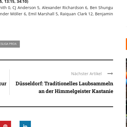
5, 13:15, 34:10)
mith 0, CJ Anderson 5, Alexander Richardson 6, Ben Shungu
xander Möller 6, Emil Marshall 5, Raiquan Clark 12, Benjamin
ESLIGA PROA
Nächster Artikel
zur
Düsseldorf: Traditionelles Laubsammeln
an der Himmelgeister Kastanie
INDUSTRIELLER CHIC: WIE
KUNSTSTOFFFENSTER DEN
LOFT-STIL IN IHREM
EINFAMILIENHAUS
UNTERSTÜTZEN