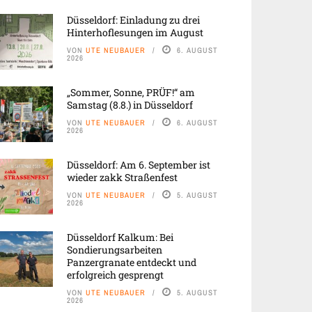
Düsseldorf: Einladung zu drei
Hinterhoflesungen im August
VON
UTE NEUBAUER
6. AUGUST
2026
„Sommer, Sonne, PRÜF!“ am
Samstag (8.8.) in Düsseldorf
VON
UTE NEUBAUER
6. AUGUST
2026
Düsseldorf: Am 6. September ist
wieder zakk Straßenfest
VON
UTE NEUBAUER
5. AUGUST
2026
Düsseldorf Kalkum: Bei
Sondierungsarbeiten
Panzergranate entdeckt und
erfolgreich gesprengt
VON
UTE NEUBAUER
5. AUGUST
2026