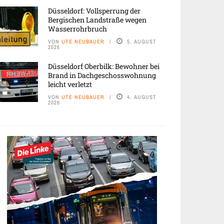
Düsseldorf: Vollsperrung der
Bergischen Landstraße wegen
Wasserrohrbruch
VON
UTE NEUBAUER
5. AUGUST
2026
Düsseldorf Oberbilk: Bewohner bei
Brand in Dachgeschosswohnung
leicht verletzt
VON
UTE NEUBAUER
4. AUGUST
2026