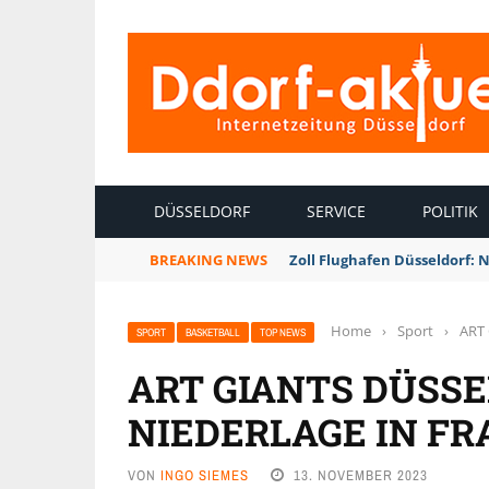
INTERNETZEITUNG DÜSSELDORF
DÜSSELDORF
SERVICE
POLITIK
BREAKING NEWS
Zoll Flughafen Düsseldorf: 
Home
›
Sport
›
ART 
SPORT
BASKETBALL
TOP NEWS
ART GIANTS DÜSSE
NIEDERLAGE IN F
VON
INGO SIEMES
13. NOVEMBER 2023