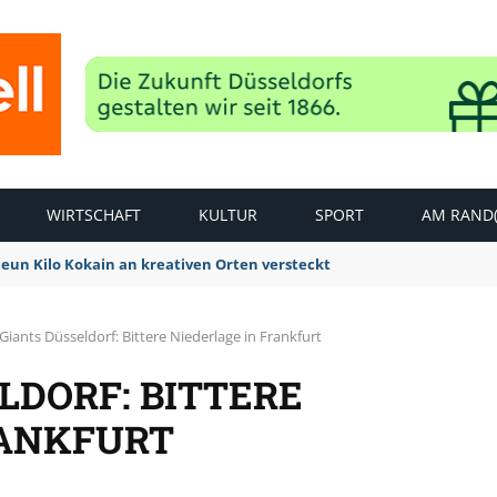
WIRTSCHAFT
KULTUR
SPORT
AM RAND(
Neun Kilo Kokain an kreativen Orten versteckt
Giants Düsseldorf: Bittere Niederlage in Frankfurt
LDORF: BITTERE
RANKFURT