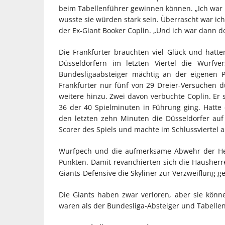
beim Tabellenführer gewinnen können. „Ich war ni
wusste sie würden stark sein. Überrascht war ich
der Ex-Giant Booker Coplin. „Und ich war dann do
Die Frankfurter brauchten viel Glück und hat
Düsseldorfern im letzten Viertel die Wurfve
Bundesligaabsteiger mächtig an der eigenen Pu
Frankfurter nur fünf von 29 Dreier-Versuchen d
weitere hinzu. Zwei davon verbuchte Coplin. Er
36 der 40 Spielminuten in Führung ging. Hatte e
den letzten zehn Minuten die Düsseldorfer auf 
Scorer des Spiels und machte im Schlussviertel 
Wurfpech und die aufmerksame Abwehr der Hess
Punkten. Damit revanchierten sich die Hausherre
Giants-Defensive die Skyliner zur Verzweiflung g
Die Giants haben zwar verloren, aber sie könn
waren als der Bundesliga-Absteiger und Tabellenf