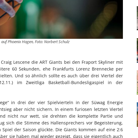
 auf Phoenix Hagen, Foto: Norbert Schulz
Craig Lescene die ART Giants bei den Fraport Skyliner mit
eitere 60 Sekunden, ehe Frankfurts Lorenz Brennecke per
elten. Und so ähnlich sollte es auch über drei Viertel der
.11.) im Zweitliga Basketball-Bundesligaspiel in der
ege“ in drei der vier Spielvierteln in der Süwag Energie
ieg aber nicht sichern. In einem furiosen letzten Viertel
d nicht nur wett, sie drehten die komplette Partie und
g sich die Stimme des Hallensprechers vor Begeisterung,
 Spiel der Saison glückte. Die Giants kommen auf eine 2:6
Aber sie haben mal wieder gezeigt, dass sie eigentlich auch