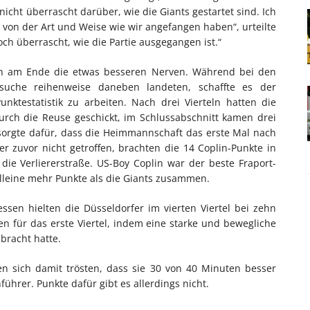
cht überrascht darüber, wie die Giants gestartet sind. Ich
 von der Art und Weise wie wir angefangen haben“, urteilte
ch überrascht, wie die Partie ausgegangen ist.“
ten am Ende die etwas besseren Nerven. Während bei den
rsuche reihenweise daneben landeten, schaffte es der
nktestatistik zu arbeiten. Nach drei Vierteln hatten die
urch die Reuse geschickt, im Schlussabschnitt kamen drei
 sorgte dafür, dass die Heimmannschaft das erste Mal nach
r zuvor nicht getroffen, brachten die 14 Coplin-Punkte in
die Verliererstraße. US-Boy Coplin war der beste Fraport-
alleine mehr Punkte als die Giants zusammen.
en hielten die Düsseldorfer im vierten Viertel bei zehn
n für das erste Viertel, indem eine starke und bewegliche
ebracht hatte.
en sich damit trösten, dass sie 30 von 40 Minuten besser
ührer. Punkte dafür gibt es allerdings nicht.