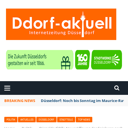
ZEITUNG DÜSSELDORF
BREAKING NEWS
Düsseldorf: Noch bis Sonntag im Maurice-Rave
POLITIK
AKTUELLES
DÜSSELDORF
STADTTEILE
TOP NEWS