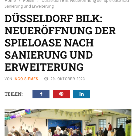
Home
›
Politik
›
Düsseldorf Bilk: Neueröffnung der Spieloase nach
Sanierung und Erweiterung
DÜSSELDORF BILK:
NEUERÖFFNUNG DER
SPIELOASE NACH
SANIERUNG UND
ERWEITERUNG
VON
INGO SIEMES
29. OKTOBER 2023
TEILEN: