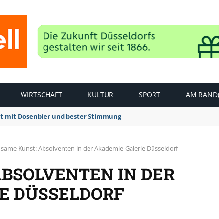
WIRTSCHAFT
KULTUR
SPORT
AM RAND(
rt mit Dosenbier und bester Stimmung
nsame Kunst: Absolventen in der Akademie-Galerie Düsseldorf
ABSOLVENTEN IN DER
E DÜSSELDORF