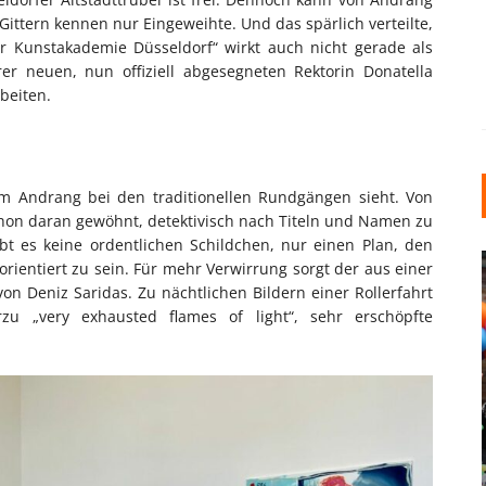
Gittern kennen nur Eingeweihte. Und das spärlich verteilte,
er Kunstakademie Düsseldorf“ wirkt auch nicht gerade als
er neuen, nun offiziell abgesegneten Rektorin Donatella
beiten.
 am Andrang bei den traditionellen Rundgängen sieht. Von
hon daran gewöhnt, detektivisch nach Titeln und Namen zu
bt es keine ordentlichen Schildchen, nur einen Plan, den
ientiert zu sein. Für mehr Verwirrung sorgt der aus einer
on Deniz Saridas. Zu nächtlichen Bildern einer Rollerfahrt
u „very exhausted flames of light“, sehr erschöpfte
INDUSTRIELLER CHIC: WIE
KUNSTSTOFFFENSTER DEN
LOFT-STIL IN IHREM