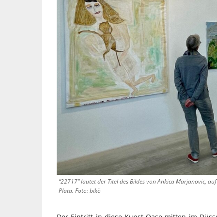
“22717” lautet der Titel des Bildes von Ankica Marjanovic, auf
Plata. Foto: bikö
Der Eintritt in diese Kunst-Oase mitten im Düss