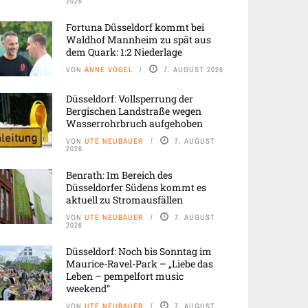
2026
Fortuna Düsseldorf kommt bei
Waldhof Mannheim zu spät aus
dem Quark: 1:2 Niederlage
VON
ANNE VOGEL
7. AUGUST 2026
Düsseldorf: Vollsperrung der
Bergischen Landstraße wegen
Wasserrohrbruch aufgehoben
VON
UTE NEUBAUER
7. AUGUST
2026
Benrath: Im Bereich des
Düsseldorfer Südens kommt es
aktuell zu Stromausfällen
VON
UTE NEUBAUER
7. AUGUST
2026
Düsseldorf: Noch bis Sonntag im
Maurice-Ravel-Park – „Liebe das
Leben – pempelfort music
weekend“
VON
UTE NEUBAUER
7. AUGUST