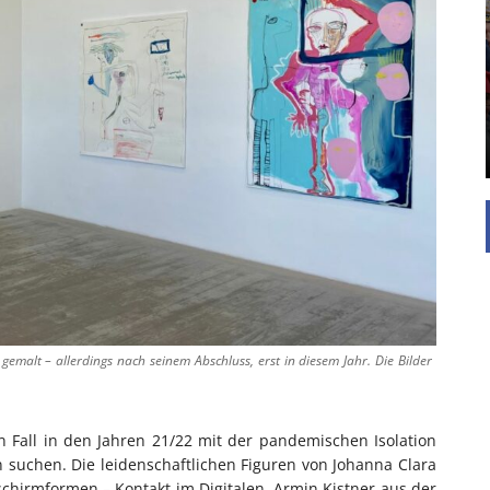
EINFAMILIENHAUS
UNTERSTÜTZEN
Die Inspiration des industriellen Chics sind die
Werkshallen des Industriezeitalters. Die Basis für
diesen Stil sind große Räume, schlicht gehalten
mit rustikalen Elementen und großen
Fensterflächen. Wie so vieles wurde ...
gemalt – allerdings nach seinem Abschluss, erst in diesem Jahr. Die Bilder
n Fall in den Jahren 21/22 mit der pandemischen Isolation
 suchen. Die leidenschaftlichen Figuren von Johanna Clara
chirmformen – Kontakt im Digitalen. Armin Kistner aus der