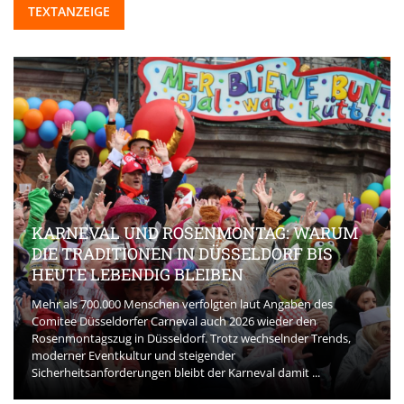
TEXTANZEIGE
KARNEVAL UND ROSENMONTAG: WARUM
DIE TRADITIONEN IN DÜSSELDORF BIS
HEUTE LEBENDIG BLEIBEN
Mehr als 700.000 Menschen verfolgten laut Angaben des
Comitee Düsseldorfer Carneval auch 2026 wieder den
Rosenmontagszug in Düsseldorf. Trotz wechselnder Trends,
moderner Eventkultur und steigender
Sicherheitsanforderungen bleibt der Karneval damit ...