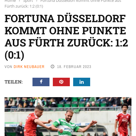
Home
›
Sport
›
Fortuna Düsseldorf kommt ohne Punkte aus
Fürth zurück: 1:2 (0:1)
FORTUNA DÜSSELDORF
KOMMT OHNE PUNKTE
AUS FÜRTH ZURÜCK: 1:2
(0:1)
VON
DIRK NEUBAUER
18. FEBRUAR 2023
TEILEN: