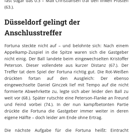
fast sogar das 0:3 – Max Christiansen traf den linken Pfosten
(63.).
Düsseldorf gelingt der
Anschlusstreffer
Fortuna steckte nicht auf – und belohnte sich: Nach einem
Appelkamp-Zuspiel in die Spitze waren sich die Gastgeber
nicht einig. Der Ball landete beim eingewechselten Kristoffer
Peterson. Dieser vollendete aus kurzer Distanz (67.). Der
Treffer tat dem Spiel der Fortuna richtig gut. Die Rot-Weißen
drückten fortan auf den Ausgleich: Der ebenso
eingewechselte Daniel Ginczek lief mit Tempo auf die nicht
formierte Abwehrkette zu, legte sich aber leider den Ball zu
weit vor (68.). Später rutschte eine Peterson-Flanke an Freund
und Feind vorbei (74.). In der nun kampfbetonten Partie
drückte die Fortuna die Gastgeber immer weiter in deren
eigene Hälfte – doch leider am Ende ohne Ertrag.
Die nächste Aufgabe für die Fortuna heißt: Eintracht