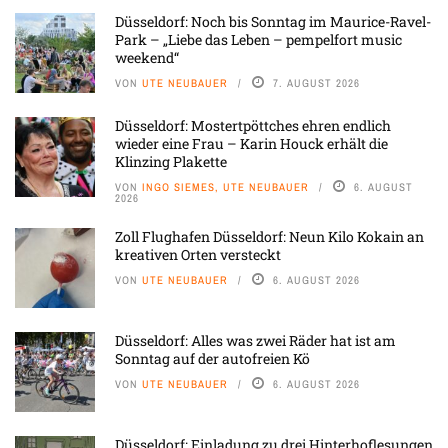
Düsseldorf: Noch bis Sonntag im Maurice-Ravel-
Park – „Liebe das Leben – pempelfort music
weekend“
VON
UTE NEUBAUER
7. AUGUST 2026
Düsseldorf: Mostertpöttches ehren endlich
wieder eine Frau – Karin Houck erhält die
Klinzing Plakette
VON
INGO SIEMES, UTE NEUBAUER
6. AUGUST
2026
Zoll Flughafen Düsseldorf: Neun Kilo Kokain an
kreativen Orten versteckt
VON
UTE NEUBAUER
6. AUGUST 2026
Düsseldorf: Alles was zwei Räder hat ist am
Sonntag auf der autofreien Kö
VON
UTE NEUBAUER
6. AUGUST 2026
Düsseldorf: Einladung zu drei Hinterhoflesungen