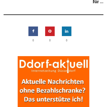
für ...
0
0
0