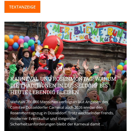
TEXTANZEIGE
KARNEVAL UND ROSENMONTAG: WARUM
DIE TRADITIONEN IN DÜSSELDORF BIS
HEUTE LEBENDIG BLEIBEN
Mehr als 700.000 Menschen verfolgten laut Angaben des
Comitee Düsseldorfer Carneval auch 2026 wieder den
Rosenmontagszug in Düsseldorf. Trotz wechselnder Trends,
moderner Eventkultur und steigender
Sicherheitsanforderungen bleibt der Karneval damit ...