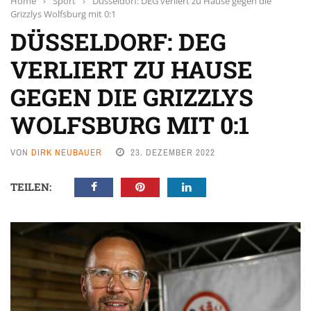
Home
›
Sport
›
Düsseldorf: DEG verliert zu Hause gegen die
Grizzlys Wolfsburg mit 0:1
DÜSSELDORF: DEG
VERLIERT ZU HAUSE
GEGEN DIE GRIZZLYS
WOLFSBURG MIT 0:1
VON
DIRK NEUBAUER
23. DEZEMBER 2022
TEILEN: