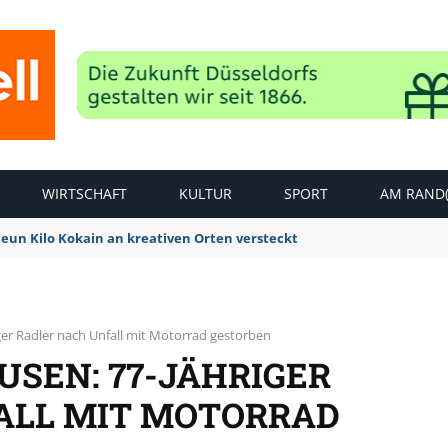
WIRTSCHAFT
KULTUR
SPORT
AM RAND(
Neun Kilo Kokain an kreativen Orten versteckt
ger Radler nach Unfall mit Motorrad gestorben
SEN: 77-JÄHRIGER
ALL MIT MOTORRAD