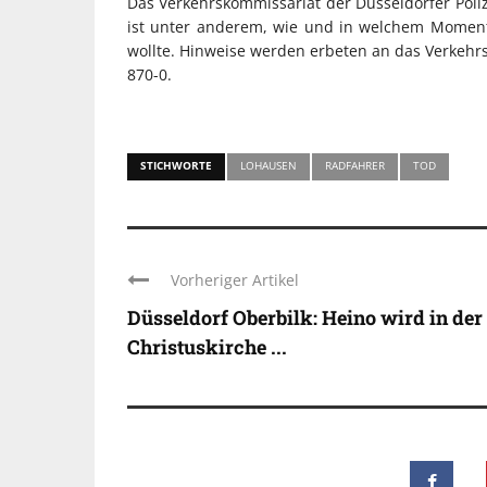
Das Verkehrskommissariat der Düsseldorfer Poli
ist unter anderem, wie und in welchem Momen
wollte. Hinweise werden erbeten an das Verkehrs
870-0.
STICHWORTE
LOHAUSEN
RADFAHRER
TOD
Vorheriger Artikel
Düsseldorf Oberbilk: Heino wird in der
Christuskirche ...