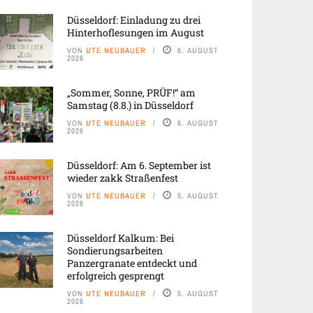
Düsseldorf: Einladung zu drei
Hinterhoflesungen im August
VON
UTE NEUBAUER
6. AUGUST
2026
„Sommer, Sonne, PRÜF!“ am
Samstag (8.8.) in Düsseldorf
VON
UTE NEUBAUER
6. AUGUST
2026
Düsseldorf: Am 6. September ist
wieder zakk Straßenfest
VON
UTE NEUBAUER
5. AUGUST
2026
Düsseldorf Kalkum: Bei
Sondierungsarbeiten
Panzergranate entdeckt und
erfolgreich gesprengt
VON
UTE NEUBAUER
5. AUGUST
2026