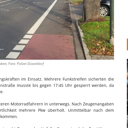
ben, Foto: Polizei Düsseldorf
gskräften im Einsatz. Mehrere Funkstreifen sicherten die
heinstraße musste bis gegen 17:45 Uhr gesperrt werden, da
e.
INDUSTRIELLER CHIC: WIE
teren Motorradfahrern in unterwegs. Nach Zeugenangaben
KUNSTSTOFFFENSTER DEN
rtlichkeit mehrere Pkw überholt. Unmittelbar nach dem
LOFT-STIL IN IHREM
gekommen.
EINFAMILIENHAUS
UNTERSTÜTZEN