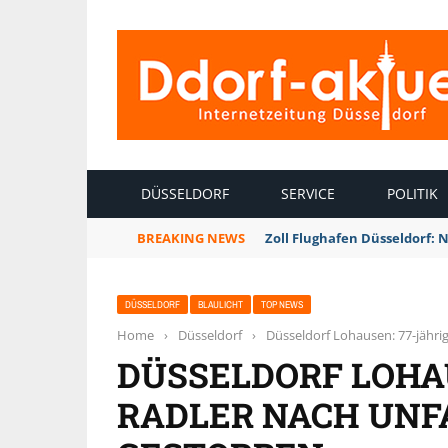
INTERNETZEITUNG DÜSSELDORF
DÜSSELDORF
SERVICE
POLITIK
BREAKING NEWS
Zoll Flughafen Düsseldorf: 
DÜSSELDORF
BLAULICHT
TOP NEWS
Home
›
Düsseldorf
›
Düsseldorf Lohausen: 77-jähri
DÜSSELDORF LOHAU
RADLER NACH UNF