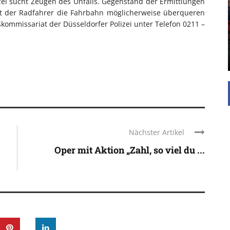
zei sucht Zeugen des Unfalls. Gegenstand der Ermittlungen
t der Radfahrer die Fahrbahn möglicherweise überqueren
Die Inspiration des industriellen Chics sind die
kommissariat der Düsseldorfer Polizei unter Telefon 0211 –
Werkshallen des Industriezeitalters. Die Basis für
diesen Stil sind große Räume, schlicht gehalten
mit rustikalen Elementen und großen
Fensterflächen. Wie so vieles wurde ...
Nächster Artikel
Oper mit Aktion „Zahl, so viel du ...