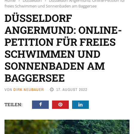
Home
›
Düsseldorf
›
Düsseldorf Angermund: Online-Petition für
freies Schwimmen und Sonnenbaden am Baggersee
DÜSSELDORF
ANGERMUND: ONLINE-
PETITION FÜR FREIES
SCHWIMMEN UND
SONNENBADEN AM
BAGGERSEE
VON
DIRK NEUBAUER
17. AUGUST 2022
TEILEN: