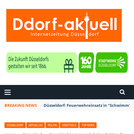
ZEITUNG DÜSSELDORF
BREAKING NEWS
Düsseldorf: Punk-Bahn-Fahrt mit Dosenbier u
DÜSSELDORF
AKTUELLES
POLITIK
STADTTEILE
TOP NEWS