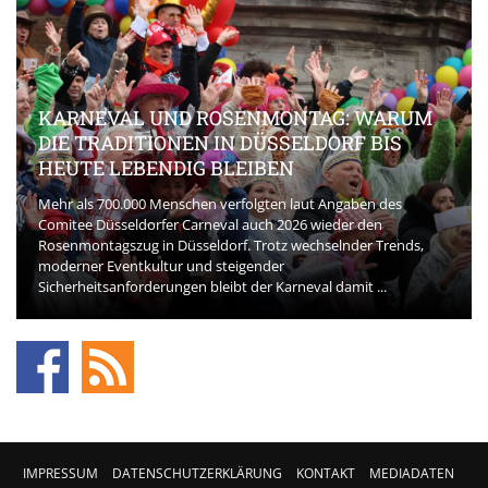
KARNEVAL UND ROSENMONTAG: WARUM
DIE TRADITIONEN IN DÜSSELDORF BIS
HEUTE LEBENDIG BLEIBEN
Mehr als 700.000 Menschen verfolgten laut Angaben des
Comitee Düsseldorfer Carneval auch 2026 wieder den
Rosenmontagszug in Düsseldorf. Trotz wechselnder Trends,
moderner Eventkultur und steigender
Sicherheitsanforderungen bleibt der Karneval damit ...
IMPRESSUM
DATENSCHUTZERKLÄRUNG
KONTAKT
MEDIADATEN