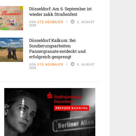
Düsseldorf: Am 6. September ist
wieder zakk Straßenfest
VON
UTE NEUBAUER
5. AUGUST
2026
Düsseldorf Kalkum: Bei
Sondierungsarbeiten
Panzergranate entdeckt und
erfolgreich gesprengt
VON
UTE NEUBAUER
5. AUGUST
2026