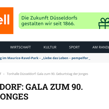
WIRTSCHAFT
KULTUR
SPORT
AM RAND(
ag im Maurice-Ravel-Park – „Liebe das Leben – pempelfort music wee
f
›
Tonhalle Düsseldorf: Gala zum 90. Geburtstag der Jonges
ORF: GALA ZUM 90.
JONGES