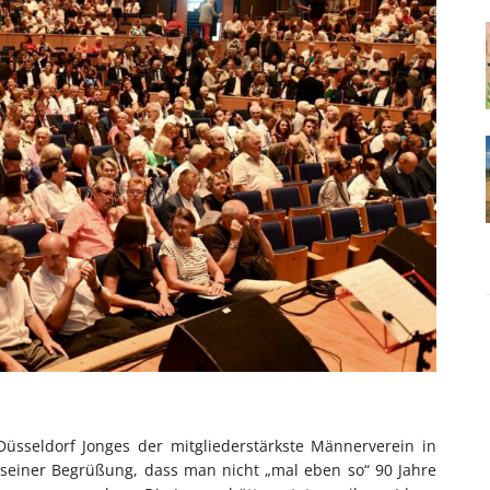
Düsseldorf Jonges der mitgliederstärkste Männerverein in
 seiner Begrüßung, dass man nicht „mal eben so“ 90 Jahre