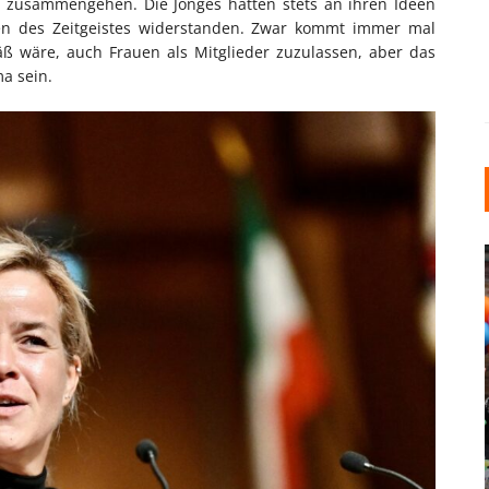
 zusammengehen. Die Jonges hätten stets an ihren Ideen
n des Zeitgeistes widerstanden. Zwar kommt immer mal
äß wäre, auch Frauen als Mitglieder zuzulassen, aber das
ma sein.
INDUSTRIELLER CHIC: WIE
KUNSTSTOFFFENSTER DEN
LOFT-STIL IN IHREM
EINFAMILIENHAUS