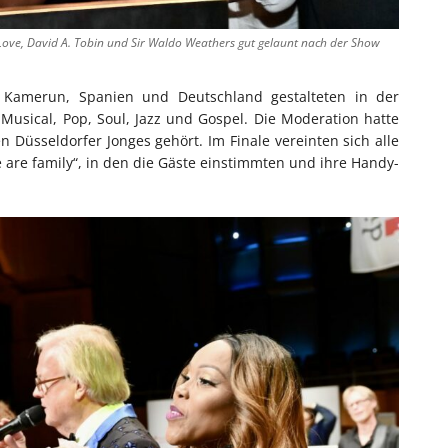
ina Love, David A. Tobin und Sir Waldo Weathers gut gelaunt nach der Show
n, Kamerun, Spanien und Deutschland gestalteten in der
usical, Pop, Soul, Jazz und Gospel. Die Moderation hatte
 Düsseldorfer Jonges gehört. Im Finale vereinten sich alle
are family“, in den die Gäste einstimmten und ihre Handy-