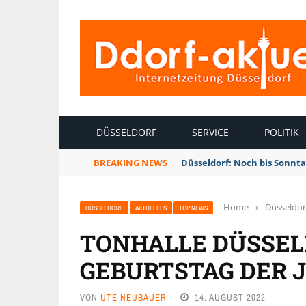
INTERNETZEITUNG DÜSSELDORF
DÜSSELDORF
SERVICE
POLITIK
BREAKING NEWS
Düsseldorf: Noch bis Sonnt
Home
›
Düsseldor
DÜSSELDORF
AKTUELLES
TOP NEWS
TONHALLE DÜSSELD
GEBURTSTAG DER 
VON
UTE NEUBAUER
14. AUGUST 2022