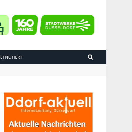
E) NOTIERT
kend“