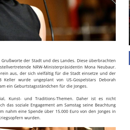
UNTERSTÜTZEN
Die Inspiration des industriellen Chics sind die
Werkshallen des Industriezeitalters. Die Basis für
diesen Stil sind große Räume, schlicht gehalten
mit rustikalen Elementen und großen
Fensterflächen. Wie so vieles wurde ...
h Grußworte der Stadt und des Landes. Diese überbrachten
 stellvertretende NRW-Ministerpräsidentin Mona Neubaur.
in aus, der sich vielfältig für die Stadt einsetze und der
OB Keller wurde ungeplant von US-Gospelstars Deborah
m ein Geburtstagsständchen für die Jonges.
zial, Kunst- und Traditions-Themen. Daher ist es nicht
auch das soziale Engagement am Samstag seine Beachtung
hum nahm eine Spende über 15.000 Euro von den Jonges in
Kriegsopfern wurden.