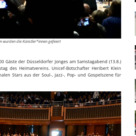
 wurden die Künstler*innen gefeiert
500 Gäste der Düsseldorfer Jonges am Samstagabend (13.8.)
tag des Heimatvereins. Unicef-Botschafter Heribert Klein
nalen Stars aus der Soul-, Jazz-, Pop- und Gospelszene für