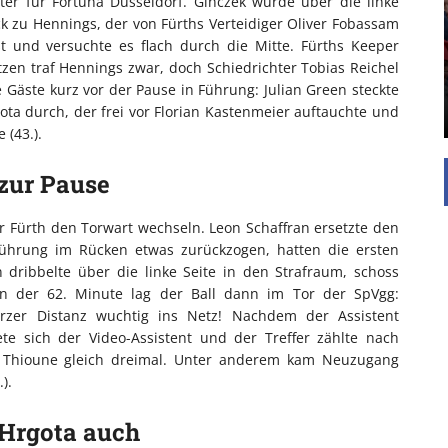
er für Fortuna Düsseldorf. Ginczek wurde über die linke
ck zu Hennings, der von Fürths Verteidiger Oliver Fobassam
Die Inspiration des industriellen Chics sind die
t und versuchte es flach durch die Mitte. Fürths Keeper
Werkshallen des Industriezeitalters. Die Basis für
zen traf Hennings zwar, doch Schiedrichter Tobias Reichel
diesen Stil sind große Räume, schlicht gehalten
ie Gäste kurz vor der Pause in Führung: Julian Green steckte
mit rustikalen Elementen und großen
Fensterflächen. Wie so vieles wurde ...
ta durch, der frei vor Florian Kastenmeier auftauchte und
 (43.).
zur Pause
r Fürth den Torwart wechseln. Leon Schaffran ersetzte den
 Führung im Rücken etwas zurückzogen, hatten die ersten
 dribbelte über die linke Seite in den Strafraum, schoss
 In der 62. Minute lag der Ball dann im Tor der SpVgg:
rzer Distanz wuchtig ins Netz! Nachdem der Assistent
te sich der Video-Assistent und der Treffer zählte nach
e Thioune gleich dreimal. Unter anderem kam Neuzugang
).
 Hrgota auch