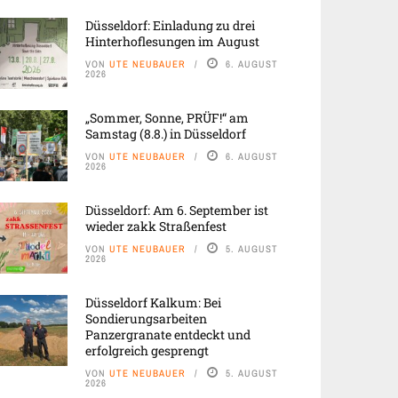
Düsseldorf: Einladung zu drei
Hinterhoflesungen im August
VON
UTE NEUBAUER
6. AUGUST
2026
„Sommer, Sonne, PRÜF!“ am
Samstag (8.8.) in Düsseldorf
VON
UTE NEUBAUER
6. AUGUST
2026
Düsseldorf: Am 6. September ist
wieder zakk Straßenfest
VON
UTE NEUBAUER
5. AUGUST
2026
Düsseldorf Kalkum: Bei
Sondierungsarbeiten
Panzergranate entdeckt und
erfolgreich gesprengt
VON
UTE NEUBAUER
5. AUGUST
2026