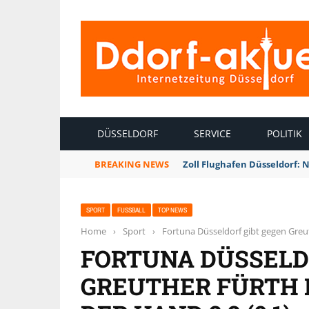
INTERNETZEITUNG DÜSSELDORF
DÜSSELDORF
SERVICE
POLITIK
BREAKING NEWS
Zoll Flughafen Düsseldorf: 
SPORT
FUSSBALL
TOP NEWS
Home
›
Sport
›
Fortuna Düsseldorf gibt gegen Greu
FORTUNA DÜSSELD
GREUTHER FÜRTH 