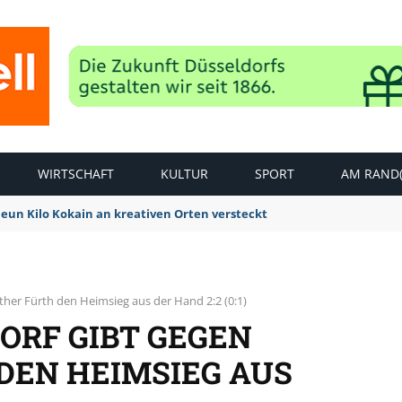
WIRTSCHAFT
KULTUR
SPORT
AM RAND(
Neun Kilo Kokain an kreativen Orten versteckt
ther Fürth den Heimsieg aus der Hand 2:2 (0:1)
ORF GIBT GEGEN
DEN HEIMSIEG AUS