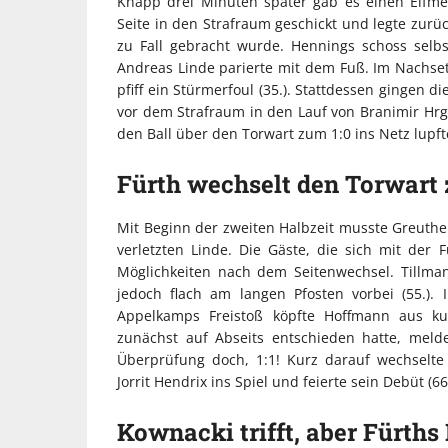
Knapp drei Minuten später gab es einen Elfmet
Seite in den Strafraum geschickt und legte zurü
zu Fall gebracht wurde. Hennings schoss selbs
Andreas Linde parierte mit dem Fuß. Im Nachset
pfiff ein Stürmerfoul (35.). Stattdessen gingen d
vor dem Strafraum in den Lauf von Branimir Hrgo
den Ball über den Torwart zum 1:0 ins Netz lupfte
Fürth wechselt den Torwart 
Mit Beginn der zweiten Halbzeit musste Greuthe
verletzten Linde. Die Gäste, die sich mit der
Möglichkeiten nach dem Seitenwechsel. Tillman
jedoch flach am langen Pfosten vorbei (55.).
Appelkamps Freistoß köpfte Hoffmann aus ku
zunächst auf Abseits entschieden hatte, melde
Überprüfung doch, 1:1! Kurz darauf wechselt
Jorrit Hendrix ins Spiel und feierte sein Debüt (66.
Kownacki trifft, aber Fürths