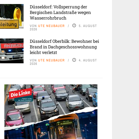
Düsseldorf: Vollsperrung der
Bergischen Landstraße wegen
Wasserrohrbruch
VON
UTE NEUBAUER
5. AUGUST
2026
Düsseldorf Oberbilk: Bewohner bei
Brand in Dachgeschosswohnung
leicht verletzt
VON
UTE NEUBAUER
4. AUGUST
2026