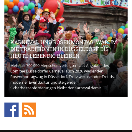
KARNEVAL UND ROSENMONTAG: WARUM
DIE TRADITIONEN IN DÜSSELDORF BIS
HEUTE LEBENDIG BLEIBEN
Mehr als 700.000 Menschen verfolgten laut Angaben des
Comitee Düsseldorfer Carneval auch 2026 wieder den
Rosenmontagszug in Düsseldorf. Trotz wechselnder Trends,
moderner Eventkultur und steigender
Sicherheitsanforderungen bleibt der Karneval damit ...