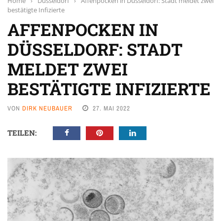
Home
›
Düsseldorf
›
Affenpocken in Düsseldorf: Stadt meldet zwei
bestätigte Infizierte
AFFENPOCKEN IN
DÜSSELDORF: STADT
MELDET ZWEI
BESTÄTIGTE INFIZIERTE
VON
DIRK NEUBAUER
27. MAI 2022
TEILEN: