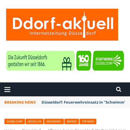
ZEITUNG DÜSSELDORF
BREAKING NEWS
Düsseldorf: Feuerwehreinsatz in “Schwimm’ in 
DÜSSELDORF
AKTUELLES
GESUNDHEIT
SERVICE
TOP NEWS