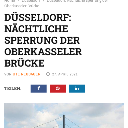
Home
›
Düsseldorf
›
Düsseldorf: Nächtliche Sperrung der
Oberkasseler Brücke
DÜSSELDORF:
NÄCHTLICHE
SPERRUNG DER
OBERKASSELER
BRÜCKE
VON
UTE NEUBAUER
27. APRIL 2021
TEILEN: