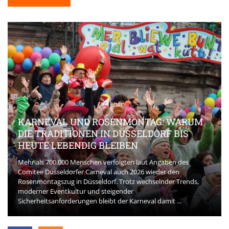
KARNEVAL UND ROSENMONTAG: WARUM
DIE TRADITIONEN IN DÜSSELDORF BIS
HEUTE LEBENDIG BLEIBEN
Mehr als 700.000 Menschen verfolgten laut Angaben des
Comitee Düsseldorfer Carneval auch 2026 wieder den
Rosenmontagszug in Düsseldorf. Trotz wechselnder Trends,
moderner Eventkultur und steigender
Sicherheitsanforderungen bleibt der Karneval damit ...