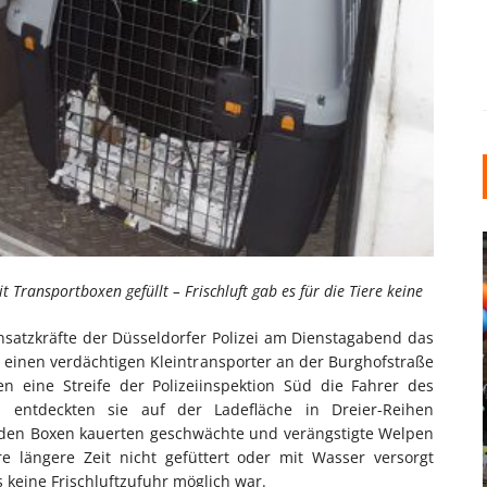
Transportboxen gefüllt – Frischluft gab es für die Tiere keine
satzkräfte der Düsseldorfer Polizei am Dienstagabend das
 einen verdächtigen Kleintransporter an der Burghofstraße
en eine Streife der Polizeiinspektion Süd die Fahrer des
INDUSTRIELLER CHIC: WIE
 entdeckten sie auf der Ladefläche in Dreier-Reihen
KUNSTSTOFFFENSTER DEN
n den Boxen kauerten geschwächte und verängstigte Welpen
LOFT-STIL IN IHREM
 längere Zeit nicht gefüttert oder mit Wasser versorgt
EINFAMILIENHAUS
 keine Frischluftzufuhr möglich war.