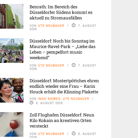
Benrath: Im Bereich des
Düsseldorfer Südens kommt es
aktuell zu Stromausfällen
VON
UTE NEUBAUER
7. AUGUST
2026
Düsseldorf: Noch bis Sonntag im
Maurice-Ravel-Park – „Liebe das
Leben – pempelfort music
weekend“
VON
UTE NEUBAUER
7. AUGUST
2026
Düsseldorf: Mostertpöttches ehren
endlich wieder eine Frau – Karin
Houck erhält die Klinzing Plakette
VON
INGO SIEMES, UTE NEUBAUER
6. AUGUST 2026
Zoll Flughafen Düsseldorf: Neun
Kilo Kokain an kreativen Orten
versteckt
VON
UTE NEUBAUER
6. AUGUST
2026