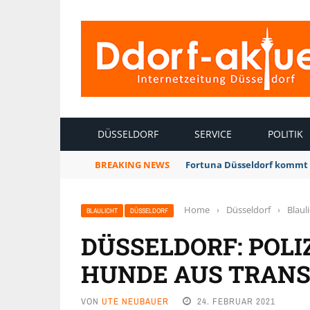
INTERNETZEITUNG DÜSSELDORF
DÜSSELDORF
SERVICE
POLITIK
BREAKING NEWS
Fortuna Düsseldorf kommt 
Home
›
Düsseldorf
›
Blaul
BLAULICHT
DÜSSELDORF
DÜSSELDORF: POLI
HUNDE AUS TRAN
VON
UTE NEUBAUER
24. FEBRUAR 2021