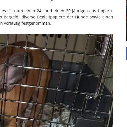
UNTERSTÜTZEN
 es sich um einen 24- und einen 29-Jährigen aus Ungarn.
Die Inspiration des industriellen Chics sind die
Werkshallen des Industriezeitalters. Die Basis für
ro Bargeld, diverse Begleitpapiere der Hunde sowie einen
diesen Stil sind große Räume, schlicht gehalten
en vorläufig festgenommen.
mit rustikalen Elementen und großen
Fensterflächen. Wie so vieles wurde ...