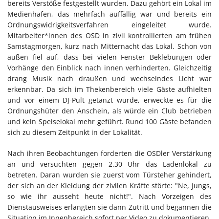
bereits Verstöße festgestellt wurden. Dazu gehört ein Lokal im
Medienhafen, das mehrfach auffällig war und bereits ein
Ordnungswidrigkeitsverfahren eingeleitet wurde.
Mitarbeiter*innen des OSD in zivil kontrollierten am frühen
Samstagmorgen, kurz nach Mitternacht das Lokal. Schon von
außen fiel auf, dass bei vielen Fenster Beklebungen oder
Vorhänge den Einblick nach innen verhinderten. Gleichzeitig
drang Musik nach draußen und wechselndes Licht war
erkennbar. Da sich im Thekenbereich viele Gäste aufhielten
und vor einem DJ-Pult getanzt wurde, erweckte es für die
Ordnungshüter den Anschein, als würde ein Club betrieben
und kein Speiselokal mehr geführt. Rund 100 Gäste befanden
sich zu diesem Zeitpunkt in der Lokalität.
Nach ihren Beobachtungen forderten die OSDler Verstärkung
an und versuchten gegen 2.30 Uhr das Ladenlokal zu
betreten. Daran wurden sie zuerst vom Türsteher gehindert,
der sich an der Kleidung der zivilen Kräfte störte: "Ne, Jungs,
so wie ihr ausseht heute nicht!". Nach Vorzeigen des
Dienstausweises erlangten sie dann Zutritt und begannen die
Situation im Innenbereich sofort per Video zu dokumentieren.