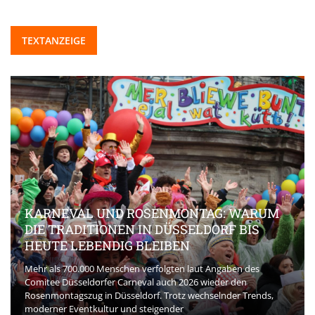
TEXTANZEIGE
KARNEVAL UND ROSENMONTAG: WARUM
DIE TRADITIONEN IN DÜSSELDORF BIS
HEUTE LEBENDIG BLEIBEN
Mehr als 700.000 Menschen verfolgten laut Angaben des
Comitee Düsseldorfer Carneval auch 2026 wieder den
Rosenmontagszug in Düsseldorf. Trotz wechselnder Trends,
moderner Eventkultur und steigender