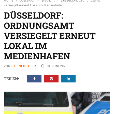
Home
›
Düsseldorf
›
Blaulicht
›
Düsseldorf: Ordnungsamt
versiegelt erneut Lokal im Medienhafen
DÜSSELDORF:
ORDNUNGSAMT
VERSIEGELT ERNEUT
LOKAL IM
MEDIENHAFEN
VON
UTE NEUBAUER
20. JUNI 2020
TEILEN: