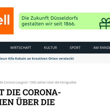
WIRTSCHAFT
KULTUR
SPORT
AM RAND(
 Neun Kilo Kokain an kreativen Orten versteckt
die Corona-Leugner: 1500 ziehen über die Königsallee
T DIE CORONA-
HEN ÜBER DIE