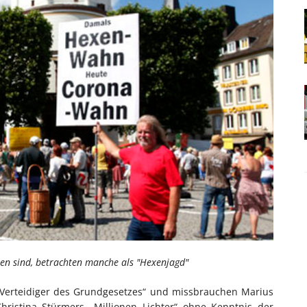
n sind, betrachten manche als "Hexenjagd"
 „Verteidiger des Grundgesetzes“ und missbrauchen Marius
ristina Stürmers „Millionen Lichter“ ohne Kenntnis der