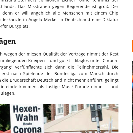
chlands. Das Misstrauen gegen Regierende ist groß. Der
nd, denn er will angeblich alle Menschen mit einem Chip
deskanzlerin Angela Merkel in Deutschland eine Diktatur
rfer Burgplatz.
rägen
ch wegen der miesen Qualität der Vorträge nimmt der Rest
 umliegenden Kneipen – und guckt – klaglos unter Corona-
rgang“ verfünffachte sich dann die Teilnehmerzahl. Die
 erst nach Spielende der Bundesliga zum Marsch durch
m die Bruderschaft Deutschland nicht mehr anführt, gelingt
atiefeinde kommen als lustige Musik-Parade einher – und
zulegen.
INDUSTRIELLER CHIC: WIE
KUNSTSTOFFFENSTER DEN
LOFT-STIL IN IHREM
EINFAMILIENHAUS
UNTERSTÜTZEN