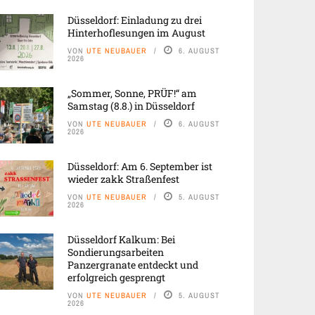
Düsseldorf: Einladung zu drei
Hinterhoflesungen im August
VON
UTE NEUBAUER
6. AUGUST
2026
„Sommer, Sonne, PRÜF!“ am
Samstag (8.8.) in Düsseldorf
VON
UTE NEUBAUER
6. AUGUST
2026
Düsseldorf: Am 6. September ist
wieder zakk Straßenfest
VON
UTE NEUBAUER
5. AUGUST
2026
Düsseldorf Kalkum: Bei
Sondierungsarbeiten
Panzergranate entdeckt und
erfolgreich gesprengt
VON
UTE NEUBAUER
5. AUGUST
2026