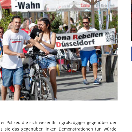
Die Inspiration des industriellen Chics sind die
Werkshallen des Industriezeitalters. Die Basis für
diesen Stil sind große Räume, schlicht gehalten
mit rustikalen Elementen und großen
Fensterflächen. Wie so vieles wurde ...
er Polizei, die sich wesentlich großzügiger gegenüber den
als sie das gegenüber linken Demonstrationen tun würde.