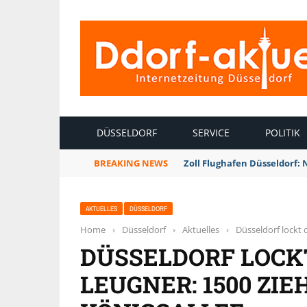
INTERNETZEITUNG DÜSSELDORF
DÜSSELDORF
SERVICE
POLITIK
BREAKING NEWS
Zoll Flughafen Düsseldorf:
AKTUELLES
DÜSSELDORF
Home
›
Düsseldorf
›
Aktuelles
›
Düsseldorf lockt 
DÜSSELDORF LOCK
LEUGNER: 1500 ZIE