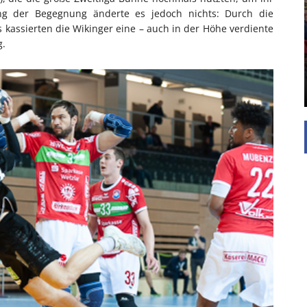
UNTERSTÜTZEN
ng der Begegnung änderte es jedoch nichts: Durch die
 kassierten die Wikinger eine – auch in der Höhe verdiente
Die Inspiration des industriellen Chics sind die
g.
Werkshallen des Industriezeitalters. Die Basis für
diesen Stil sind große Räume, schlicht gehalten
mit rustikalen Elementen und großen
Fensterflächen. Wie so vieles wurde ...