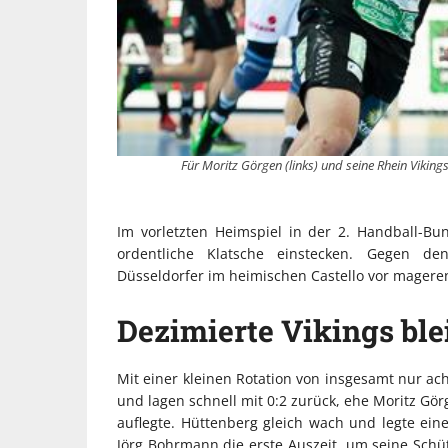
Für Moritz Görgen (links) und seine Rhein Vikin
Im vorletzten Heimspiel in der 2. Handball-Bu
ordentliche Klatsche einstecken. Gegen de
Düsseldorfer im heimischen Castello vor magere
Dezimierte Vikings bl
Mit einer kleinen Rotation von insgesamt nur acht
und lagen schnell mit 0:2 zurück, ehe Moritz Gör
auflegte. Hüttenberg gleich wach und legte eine
Jörg Bohrmann die erste Auszeit, um seine Schü