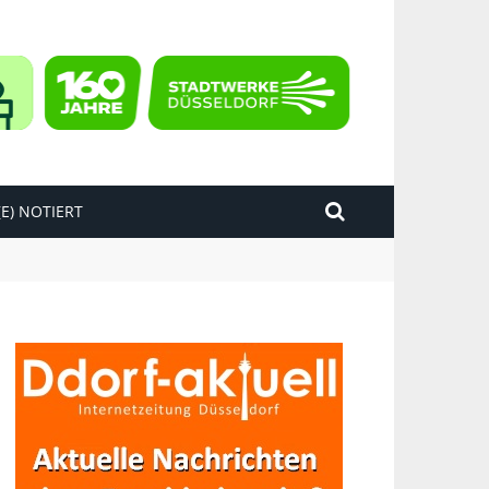
E) NOTIERT
kend“