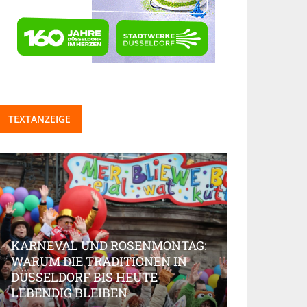
TEXTANZEIGE
KARNEVAL UND ROSENMONTAG:
WARUM DIE TRADITIONEN IN
DÜSSELDORF BIS HEUTE
BEAUTY-IN
LEBENDIG BLEIBEN
MARKT AK