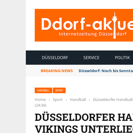
INTERNETZEITUNG DÜSSELDORF
DÜSSELDORF
SERVICE
POLITIK
BREAKING NEWS
Düsseldorf: Noch bis Sonnt
HANDBALL
SPORT
Home
›
Sport
›
Handball
›
Düsseldorfer Handball:
(24:36)
DÜSSELDORFER HA
VIKINGS UNTERLI