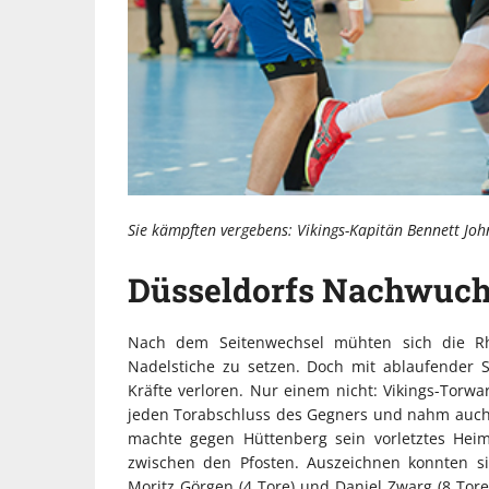
Sie kämpften vergebens: Vikings-Kapitän Bennett Joh
Düsseldorfs Nachwuchs
Nach dem Seitenwechsel mühten sich die Rhe
Nadelstiche zu setzen. Doch mit ablaufender 
Kräfte verloren. Nur einem nicht: Vikings-Torwa
jeden Torabschluss des Gegners und nahm auch K
machte gegen Hüttenberg sein vorletztes Heim
zwischen den Pfosten. Auszeichnen konnten si
Moritz Görgen (4 Tore) und Daniel Zwarg (8 Tore