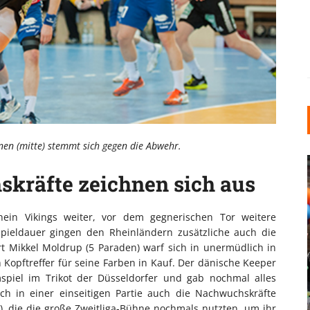
nen (mitte) stemmt sich gegen die Abwehr.
kräfte zeichnen sich aus
in Vikings weiter, vor dem gegnerischen Tor weitere
Spieldauer gingen den Rheinländern zusätzliche auch die
rt Mikkel Moldrup (5 Paraden) warf sich in unermüdlich in
INDUSTRIELLER CHIC: WIE
opftreffer für seine Farben in Kauf. Der dänische Keeper
KUNSTSTOFFFENSTER DEN
spiel im Trikot der Düsseldorfer und gab nochmal alles
LOFT-STIL IN IHREM
ch in einer einseitigen Partie auch die Nachwuchskräfte
EINFAMILIENHAUS
), die die große Zweitliga-Bühne nochmals nutzten, um ihr