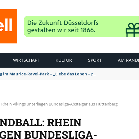
WIRTSCHAFT
KULTUR
SPORT
AM RAND(
ag im Maurice-Ravel-Park – „Liebe das Leben – pempelfort music wee
 Rhein Vikings unterliegen Bundesliga-Absteiger aus Hüttenberg
NDBALL: RHEIN
EGEN BUNDESLIGA-