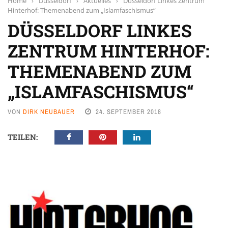
Home
›
Düsseldorf
›
Aktuelles
›
Düsseldorf Linkes Zentrum
Hinterhof: Themenabend zum „Islamfaschismus“
DÜSSELDORF LINKES
ZENTRUM HINTERHOF:
THEMENABEND ZUM
„ISLAMFASCHISMUS“
VON
DIRK NEUBAUER
24. SEPTEMBER 2018
TEILEN: