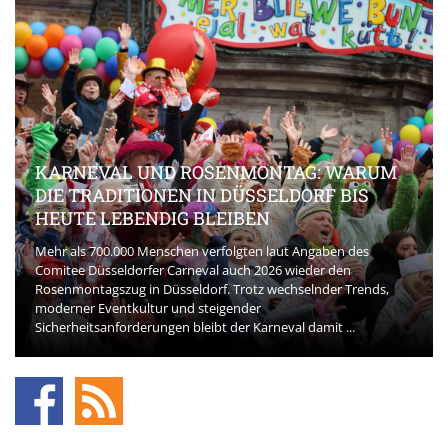
KARNEVAL UND ROSENMONTAG: WARUM
DIE TRADITIONEN IN DÜSSELDORF BIS
HEUTE LEBENDIG BLEIBEN
Mehr als 700.000 Menschen verfolgten laut Angaben des
Comitee Düsseldorfer Carneval auch 2026 wieder den
Rosenmontagszug in Düsseldorf. Trotz wechselnder Trends,
moderner Eventkultur und steigender
Sicherheitsanforderungen bleibt der Karneval damit ...