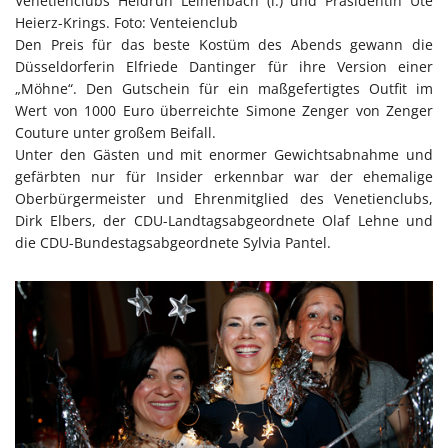
Venetienclubs Heidrun Leinenbach (l.) und Präsidentin Ute
Heierz-Krings. Foto: Venteienclub
Den Preis für das beste Kostüm des Abends gewann die
Düsseldorferin Elfriede Dantinger für ihre Version einer
„Möhne“. Den Gutschein für ein maßgefertigtes Outfit im
Wert von 1000 Euro überreichte Simone Zenger von Zenger
Couture unter großem Beifall.
Unter den Gästen und mit enormer Gewichtsabnahme und
gefärbten nur für Insider erkennbar war der ehemalige
Oberbürgermeister und Ehrenmitglied des Venetienclubs,
Dirk Elbers, der CDU-Landtagsabgeordnete Olaf Lehne und
die CDU-Bundestagsabgeordnete Sylvia Pantel.