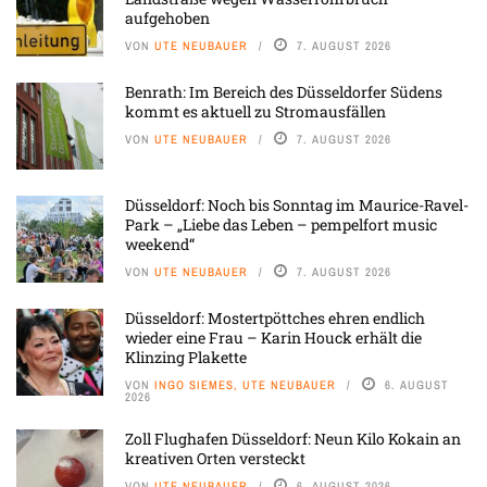
aufgehoben
VON
UTE NEUBAUER
7. AUGUST 2026
Benrath: Im Bereich des Düsseldorfer Südens
kommt es aktuell zu Stromausfällen
VON
UTE NEUBAUER
7. AUGUST 2026
Düsseldorf: Noch bis Sonntag im Maurice-Ravel-
Park – „Liebe das Leben – pempelfort music
weekend“
VON
UTE NEUBAUER
7. AUGUST 2026
Düsseldorf: Mostertpöttches ehren endlich
wieder eine Frau – Karin Houck erhält die
Klinzing Plakette
VON
INGO SIEMES, UTE NEUBAUER
6. AUGUST
2026
Zoll Flughafen Düsseldorf: Neun Kilo Kokain an
kreativen Orten versteckt
VON
UTE NEUBAUER
6. AUGUST 2026