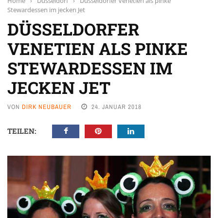
Home
›
Düsseldorf
›
Düsseldorfer Venetien als pinke
Stewardessen im jecken Jet
DÜSSELDORFER
VENETIEN ALS PINKE
STEWARDESSEN IM
JECKEN JET
VON
DIRK NEUBAUER
24. JANUAR 2018
TEILEN: