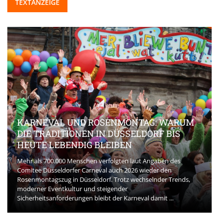
TEXTANZEIGE
KARNEVAL UND ROSENMONTAG: WARUM
DIE TRADITIONEN IN DÜSSELDORF BIS
HEUTE LEBENDIG BLEIBEN
Mehr als 700.000 Menschen verfolgten laut Angaben des
Comitee Düsseldorfer Carneval auch 2026 wieder den
Rosenmontagszug in Düsseldorf. Trotz wechselnder Trends,
moderner Eventkultur und steigender
Sicherheitsanforderungen bleibt der Karneval damit ...