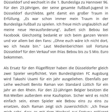
Düsseldorf und wechselt in die 1. Bundesliga zu Hannover 96.
Für den 23-Jährigen, der seine gesamte Fußball-Jugend in
Düsseldorf durchlebte, geht damit ein großer Traum in
Erfüllung. „Es war schon immer mein Traum in der
Bundesliga Fußball zu spielen. Ich freue mich unglaublich auf
meine neue Herausforderung“, äußert sich Bebou bei
Facebook. Gleichzeitig bedankt er sich beim ganzen Verein
und vor allem bei den Fans: „Ohne euch wäre ich nicht dort,
wo ich heute bin.“ Laut Medienberichten soll Fortuna
Düsseldorf für den Verkauf von Ihlas Bebou bis zu 5 Mio. Euro
bekommen.
Als Ersatz für den Flügelflitzer haben die Düsseldorfer gleich
zwei Spieler verpflichtet. Vom Bundesligisten FC Augsburg
wird Takashi Usami für ein Jahr ausgeliehen. Ebenfalls per
Leihe wechselt Benito Raman von Standard Lüttich für ein
Jahr an den Rhein. Für den 22-jährigen Belgier besitzen die
Rot-Weißen außerdem eine Kaufoption. Sicher wird es nicht
einfach sein, einen Spieler wie Bebou eins zu eins zu
ersetzen, doch Raman zeigt sich zuversichtlich: „Ich freue
mich sehr, dass es mit dem Wechsel zur Fortuna geklappt