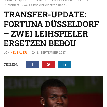
Home
›
Sport
›
Fußball
›
TRANSFER-UPDATE: Fortuna
Düsseldorf – Zwei Leihspieler ersetzen Bebou
TRANSFER-UPDATE:
FORTUNA DÜSSELDORF
– ZWEI LEIHSPIELER
ERSETZEN BEBOU
VON
NEUBAUER
1. SEPTEMBER 2017
TEILEN: