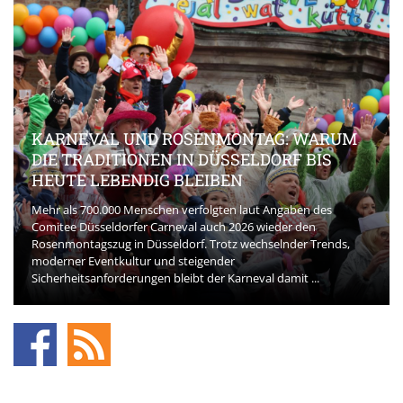
KARNEVAL UND ROSENMONTAG: WARUM
DIE TRADITIONEN IN DÜSSELDORF BIS
HEUTE LEBENDIG BLEIBEN
Mehr als 700.000 Menschen verfolgten laut Angaben des
Comitee Düsseldorfer Carneval auch 2026 wieder den
Rosenmontagszug in Düsseldorf. Trotz wechselnder Trends,
moderner Eventkultur und steigender
Sicherheitsanforderungen bleibt der Karneval damit ...