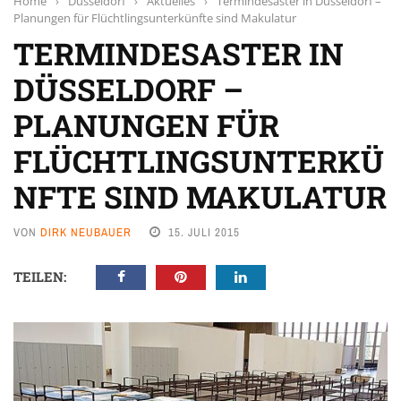
Home
›
Düsseldorf
›
Aktuelles
›
Termindesaster in Düsseldorf –
Planungen für Flüchtlingsunterkünfte sind Makulatur
TERMINDESASTER IN
DÜSSELDORF –
PLANUNGEN FÜR
FLÜCHTLINGSUNTERKÜ
NFTE SIND MAKULATUR
VON
DIRK NEUBAUER
15. JULI 2015
TEILEN: