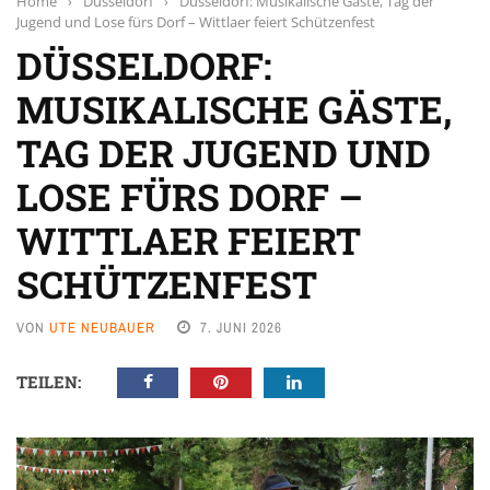
Home
›
Düsseldorf
›
Düsseldorf: Musikalische Gäste, Tag der
Jugend und Lose fürs Dorf – Wittlaer feiert Schützenfest
DÜSSELDORF:
MUSIKALISCHE GÄSTE,
TAG DER JUGEND UND
LOSE FÜRS DORF –
WITTLAER FEIERT
SCHÜTZENFEST
VON
UTE NEUBAUER
7. JUNI 2026
TEILEN: