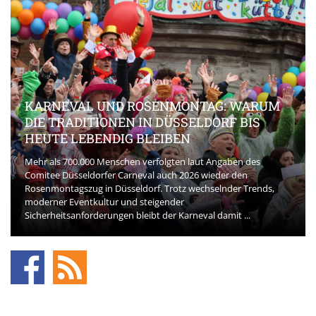
KARNEVAL UND ROSENMONTAG: WARUM
DIE TRADITIONEN IN DÜSSELDORF BIS
HEUTE LEBENDIG BLEIBEN
Mehr als 700.000 Menschen verfolgten laut Angaben des
Comitee Düsseldorfer Carneval auch 2026 wieder den
Rosenmontagszug in Düsseldorf. Trotz wechselnder Trends,
moderner Eventkultur und steigender
Sicherheitsanforderungen bleibt der Karneval damit ...