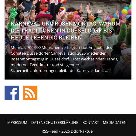
KARNEVAL UND ROSENMONTAG: WARUM
DIE TRADITIONEN IN DÜSSELDORF BIS
HEUTE LEBENDIG BLEIBEN
Mehr als 700.000 Menschen verfolgten laut Angaben des
Comitee Düsseldorfer Carneval auch 2026 wieder den
Rosenmontagszug in Düsseldorf. Trotz wechselnder Trends,
moderner Eventkultur und steigender
Sicherheitsanforderungen bleibt der Karneval damit ...
IMPRESSUM
DATENSCHUTZERKLÄRUNG
KONTAKT
MEDIADATEN
RSS-Feed
- 2026 Ddorf-aktuell