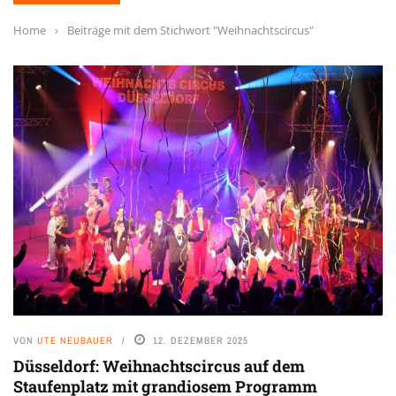
Home
›
Beiträge mit dem Stichwort "Weihnachtscircus"
VON
UTE NEUBAUER
12. DEZEMBER 2025
Düsseldorf: Weihnachtscircus auf dem
Staufenplatz mit grandiosem Programm