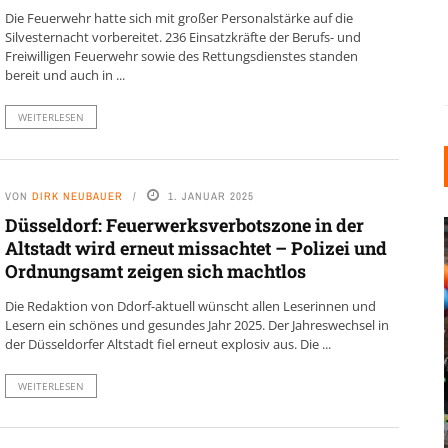
Die Feuerwehr hatte sich mit großer Personalstärke auf die
Silvesternacht vorbereitet. 236 Einsatzkräfte der Berufs- und
Freiwilligen Feuerwehr sowie des Rettungsdienstes standen
bereit und auch in ...
WEITERLESEN
VON
DIRK NEUBAUER
1. JANUAR 2025
Düsseldorf: Feuerwerksverbotszone in der
Altstadt wird erneut missachtet – Polizei und
Ordnungsamt zeigen sich machtlos
Die Redaktion von Ddorf-aktuell wünscht allen Leserinnen und
Lesern ein schönes und gesundes Jahr 2025. Der Jahreswechsel in
der Düsseldorfer Altstadt fiel erneut explosiv aus. Die ...
INDUSTRIELLER CHIC: WIE
KUNSTSTOFFFENSTER DEN
WEITERLESEN
LOFT-STIL IN IHREM
EINFAMILIENHAUS