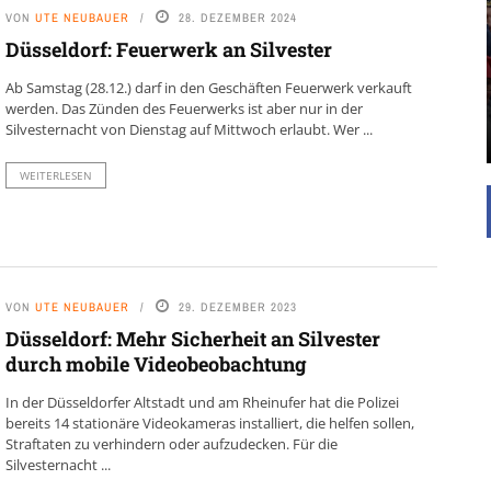
UNTERSTÜTZEN
VON
UTE NEUBAUER
28. DEZEMBER 2024
Düsseldorf: Feuerwerk an Silvester
Die Inspiration des industriellen Chics sind die
Werkshallen des Industriezeitalters. Die Basis für
Ab Samstag (28.12.) darf in den Geschäften Feuerwerk verkauft
diesen Stil sind große Räume, schlicht gehalten
werden. Das Zünden des Feuerwerks ist aber nur in der
mit rustikalen Elementen und großen
Silvesternacht von Dienstag auf Mittwoch erlaubt. Wer ...
Fensterflächen. Wie so vieles wurde ...
WEITERLESEN
VON
UTE NEUBAUER
29. DEZEMBER 2023
Düsseldorf: Mehr Sicherheit an Silvester
durch mobile Videobeobachtung
In der Düsseldorfer Altstadt und am Rheinufer hat die Polizei
bereits 14 stationäre Videokameras installiert, die helfen sollen,
Straftaten zu verhindern oder aufzudecken. Für die
Silvesternacht ...