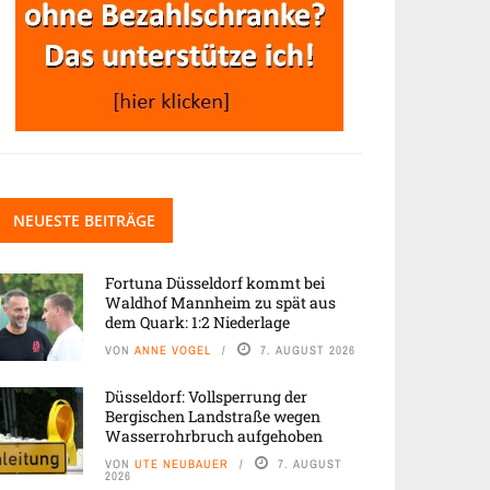
NEUESTE BEITRÄGE
Fortuna Düsseldorf kommt bei
Waldhof Mannheim zu spät aus
dem Quark: 1:2 Niederlage
VON
ANNE VOGEL
7. AUGUST 2026
Düsseldorf: Vollsperrung der
Bergischen Landstraße wegen
Wasserrohrbruch aufgehoben
VON
UTE NEUBAUER
7. AUGUST
2026