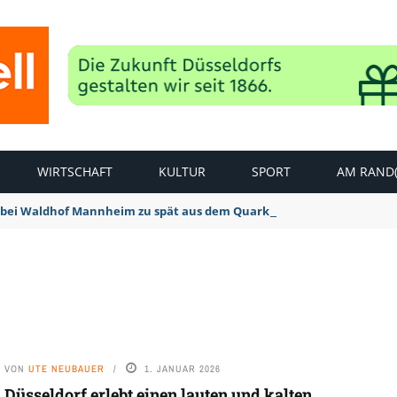
WIRTSCHAFT
KULTUR
SPORT
AM RAND(
bei Waldhof Mannheim zu spät aus dem Quark: 1:2 Niederlage
VON
UTE NEUBAUER
1. JANUAR 2026
Düsseldorf erlebt einen lauten und kalten