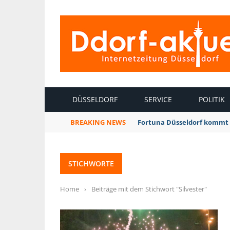
INTERNETZEITUNG DÜSSELDORF
DÜSSELDORF
SERVICE
POLITIK
BREAKING NEWS
Fortuna Düsseldorf kommt 
STICHWORTE
Home
›
Beiträge mit dem Stichwort "Silvester"