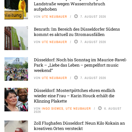
Landstraße wegen Wasserrohrbruch
aufgehoben
VON
UTE NEUBAUER
7. AUGUST 2026
Benrath: Im Bereich des Düsseldorfer Südens
kommt es aktuell zu Stromausfällen
VON
UTE NEUBAUER
7. AUGUST 2026
Düsseldorf: Noch bis Sonntag im Maurice-Ravel-
Park – „Liebe das Leben – pempelfort music
weekend“
VON
UTE NEUBAUER
7. AUGUST 2026
Düsseldorf: Mostertpöttches ehren endlich
wieder eine Frau – Karin Houck erhält die
Klinzing Plakette
VON
INGO SIEMES, UTE NEUBAUER
6. AUGUST
2026
Zoll Flughafen Düsseldorf: Neun Kilo Kokain an
kreativen Orten versteckt