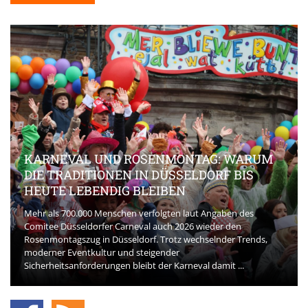
KARNEVAL UND ROSENMONTAG: WARUM
DIE TRADITIONEN IN DÜSSELDORF BIS
HEUTE LEBENDIG BLEIBEN
Mehr als 700.000 Menschen verfolgten laut Angaben des
Comitee Düsseldorfer Carneval auch 2026 wieder den
Rosenmontagszug in Düsseldorf. Trotz wechselnder Trends,
moderner Eventkultur und steigender
Sicherheitsanforderungen bleibt der Karneval damit ...