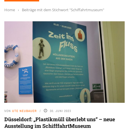
Home
›
Beiträge mit dem Stichwort "Schiffahrtmuseum"
VON
UTE NEUBAUER
30. JUNI 2023
Düsseldorf: „Plastikmüll überlebt uns“ – neue
Ausstellung im SchifffahrtMuseum