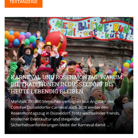
TEXTANZEIGE
KARNEVAL UND ROSENMONTAG: WARUM
DIE TRADITIONEN IN DÜSSELDORF BIS
HEUTE LEBENDIG BLEIBEN
Mehr als 700.000 Menschen verfolgten laut Angaben des
Comitee Düsseldorfer Carneval auch 2026 wieder den
Rosenmontagszug in Düsseldorf. Trotz wechselnder Trends,
moderner Eventkultur und steigender
Sicherheitsanforderungen bleibt der Karneval damit ...