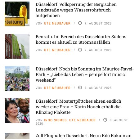
Düsseldorf: Vollsperrung der Bergischen
Landstraße wegen Wasserrohrbruch
aufgehoben
VON
UTE NEUBAUER
7. AUGUST 2026
Benrath: Im Bereich des Düsseldorfer Südens
kommt es aktuell zu Stromausfällen
VON
UTE NEUBAUER
7. AUGUST 2026
Düsseldorf: Noch bis Sonntag im Maurice-Ravel-
Park – „Liebe das Leben – pempelfort music
weekend“
VON
UTE NEUBAUER
7. AUGUST 2026
Düsseldorf: Mostertpöttches ehren endlich
wieder eine Frau – Karin Houck erhält die
Klinzing Plakette
VON
INGO SIEMES, UTE NEUBAUER
6. AUGUST
2026
Zoll Flughafen Düsseldorf: Neun Kilo Kokain an