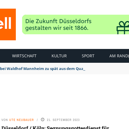
WIRTSCHAFT
KULTUR
SPORT
AM RAND(
bei Waldhof Mannheim zu spät aus dem Quark: 1:2 Niederlage
VON
UTE NEUBAUER
21. SEPTEMBER 2023
Düsseldorf / Köln: Segnungsgottesdienst für