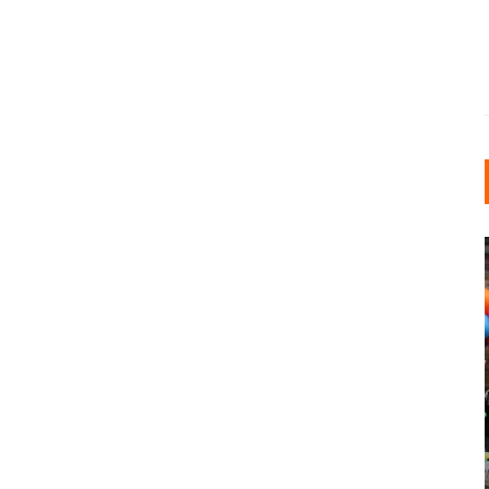
INDUSTRIELLER CHIC: WIE
KUNSTSTOFFFENSTER DEN
LOFT-STIL IN IHREM
EINFAMILIENHAUS