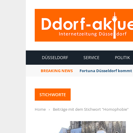
INTERNETZEITUNG DÜSSELDORF
DÜSSELDORF
SERVICE
POLITIK
BREAKING NEWS
Fortuna Düsseldorf kommt 
STICHWORTE
Home
›
Beiträge mit dem Stichwort "Homophobie"