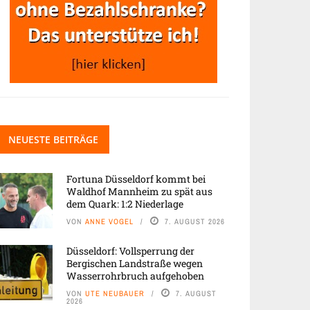
NEUESTE BEITRÄGE
Fortuna Düsseldorf kommt bei
Waldhof Mannheim zu spät aus
dem Quark: 1:2 Niederlage
VON
ANNE VOGEL
7. AUGUST 2026
Düsseldorf: Vollsperrung der
Bergischen Landstraße wegen
Wasserrohrbruch aufgehoben
VON
UTE NEUBAUER
7. AUGUST
2026