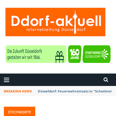
ZEITUNG DÜSSELDORF
BREAKING NEWS
Düsseldorf: Punk-Bahn-Fahrt mit Dosenbier u
STICHWORTE