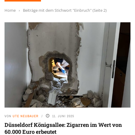
Home
›
Beiträge mit dem Stichwort "Einbruch"
(Seite 2)
VON
UTE NEUBAUER
11. JUNI 2025
Düsseldorf Königsallee: Zigarren im Wert von
60.000 Euro erbeutet