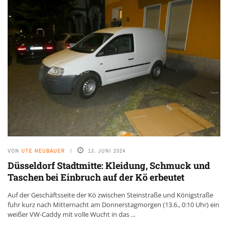
VON
UTE NEUBAUER
13. JUNI 2024
Düsseldorf Stadtmitte: Kleidung, Schmuck und
Taschen bei Einbruch auf der Kö erbeutet
Auf der Geschäftsseite der Kö zwischen Steinstraße und Königstraße
fuhr kurz nach Mitternacht am Donnerstagmorgen (13.6., 0:10 Uhr) ein
weißer VW-Caddy mit volle Wucht in das ...