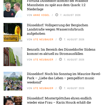
Fortuna Düsseldorf kommt bei Waldhof
Mannheim zu spät aus dem Quark: 1:2
Niederlage
VON
ANNE VOGEL
7. AUGUST 2026
Düsseldorf: Vollsperrung der Bergischen
Landstraße wegen Wasserrohrbruch
aufgehoben
VON
UTE NEUBAUER
7. AUGUST 2026
Benrath: Im Bereich des Düsseldorfer Südens
kommt es aktuell zu Stromausfällen
VON
UTE NEUBAUER
7. AUGUST 2026
Düsseldorf: Noch bis Sonntag im Maurice-Ravel-
Park – „Liebe das Leben – pempelfort music
weekend“
VON
UTE NEUBAUER
7. AUGUST 2026
Düsseldorf: Mostertpöttches ehren endlich
wieder eine Frau – Karin Houck erhält die