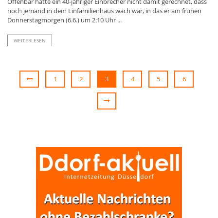
Offenbar hatte ein 40-jähriger Einbrecher nicht damit gerechnet, dass
noch jemand in dem Einfamilienhaus wach war, in das er am frühen
Donnerstagmorgen (6.6.) um 2:10 Uhr ...
WEITERLESEN
1
2
3
4
5
6