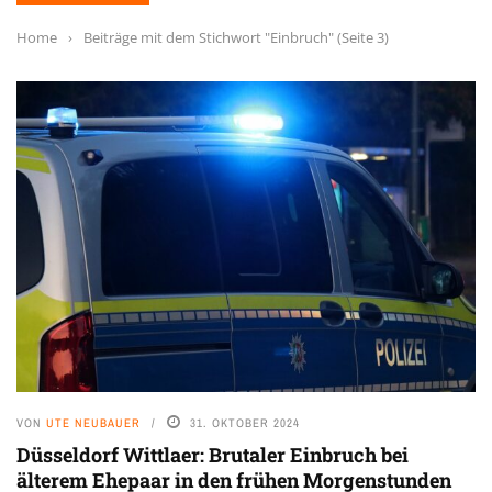
Home
›
Beiträge mit dem Stichwort "Einbruch"
(Seite 3)
VON
UTE NEUBAUER
31. OKTOBER 2024
Düsseldorf Wittlaer: Brutaler Einbruch bei
älterem Ehepaar in den frühen Morgenstunden