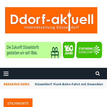
ZEITUNG DÜSSELDORF
BREAKING NEWS
Düsseldorf: Rheinbahn testet Technik zur Kon
STICHWORTE