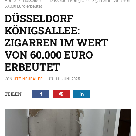
Home
›
Düsseldorf
›
Düsseldorf Königsallee: Zigarren im Wert von
60.000 Euro erbeutet
DÜSSELDORF
KÖNIGSALLEE:
ZIGARREN IM WERT
VON 60.000 EURO
ERBEUTET
VON
UTE NEUBAUER
11. JUNI 2025
TEILEN: