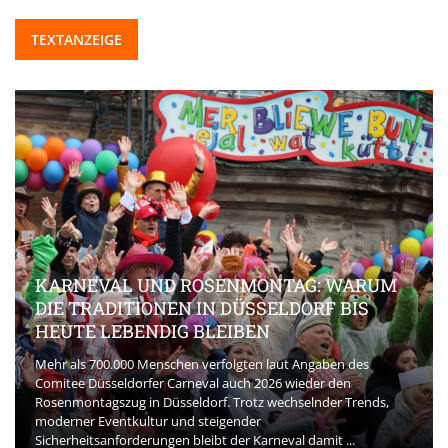
TEXTANZEIGE
KARNEVAL UND ROSENMONTAG: WARUM
DIE TRADITIONEN IN DÜSSELDORF BIS
HEUTE LEBENDIG BLEIBEN
Mehr als 700.000 Menschen verfolgten laut Angaben des
Comitee Düsseldorfer Carneval auch 2026 wieder den
Rosenmontagszug in Düsseldorf. Trotz wechselnder Trends,
moderner Eventkultur und steigender
Sicherheitsanforderungen bleibt der Karneval damit ...