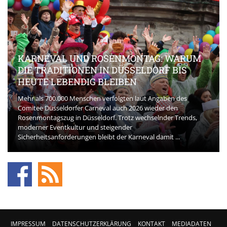
KARNEVAL UND ROSENMONTAG: WARUM
DIE TRADITIONEN IN DÜSSELDORF BIS
HEUTE LEBENDIG BLEIBEN
Mehr als 700.000 Menschen verfolgten laut Angaben des
Comitee Düsseldorfer Carneval auch 2026 wieder den
Rosenmontagszug in Düsseldorf. Trotz wechselnder Trends,
moderner Eventkultur und steigender
Sicherheitsanforderungen bleibt der Karneval damit ...
IMPRESSUM
DATENSCHUTZERKLÄRUNG
KONTAKT
MEDIADATEN