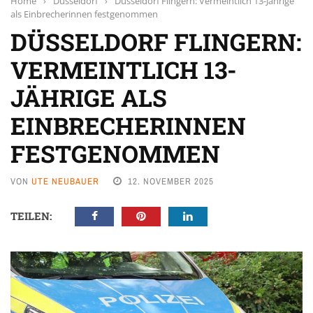
Home
›
Düsseldorf
›
Düsseldorf Flingern: Vermeintlich 13-Jährige
als Einbrecherinnen festgenommen
DÜSSELDORF FLINGERN:
VERMEINTLICH 13-
JÄHRIGE ALS
EINBRECHERINNEN
FESTGENOMMEN
VON
UTE NEUBAUER
12. NOVEMBER 2025
TEILEN: