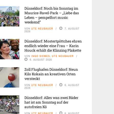
Düsseldorf: Noch bis Sonntag im
Maurice-Ravel-Park – „Liebe das
Leben – pempelfort music
weekend“
VON
UTE NEUBAUER
7. AUGUST
2026
Düsseldorf: Mostertpöttches ehren
endlich wieder eine Frau – Karin
Houck erhält die Klinzing Plakette
VON
INGO SIEMES, UTE NEUBAUER
6. AUGUST 2026
Zoll Flughafen Düsseldorf: Neun
Kilo Kokain an kreativen Orten
versteckt
VON
UTE NEUBAUER
6. AUGUST
2026
Düsseldorf: Alles was zwei Räder
hat ist am Sonntag auf der
autofreien Kö
VON
UTE NEUBAUER
6. AUGUST