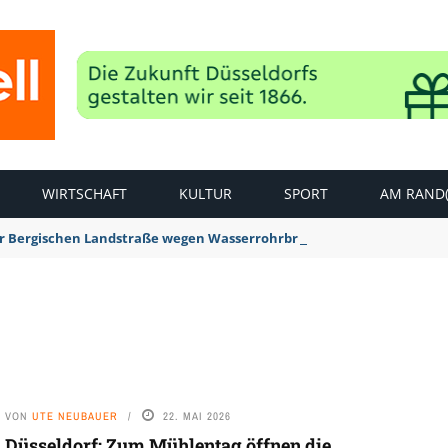
WIRTSCHAFT
KULTUR
SPORT
AM RAND(
der Bergischen Landstraße wegen Wasserrohrbruch aufgehoben
VON
UTE NEUBAUER
22. MAI 2026
Düsseldorf: Zum Mühlentag öffnen die