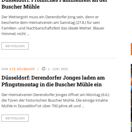
Buscher Mühle
Der Wettergott muss ein Derendorfer Jong sein, denn er
bescherte dem Heimatverein am Samstag (27.8.) für sein
Familien- und Nachbarschaftsfest das ideale Wetter. Blauer
Himmel, nicht ...
WEITERLESEN
VON
UTE NEUBAUER
1. JUNI 2022
Düsseldorf: Derendorfer Jonges laden am
Pfingstmontag in die Buscher Mühle ein
Der Heimatverein Derendorfer Jonges öffnet am Montag (6.6.)
die Türen der historischen Buscher Mühle. Die einzige intakte
Mühle in Düsseldorf ist über 700 Jahre alt und ...
INDUSTRIELLER CHIC: WIE
KUNSTSTOFFFENSTER DEN
WEITERLESEN
LOFT-STIL IN IHREM
EINFAMILIENHAUS