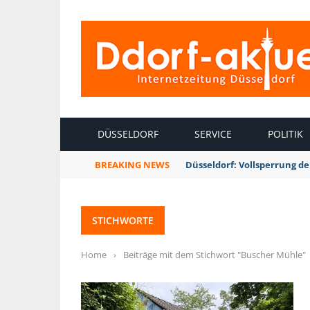
INTERNETZEITUNG DÜSSELDORF
DÜSSELDORF
SERVICE
POLITIK
BREAKING NEWS
Düsseldorf: Vollsperrung 
STICHWORTE
Home
›
Beiträge mit dem Stichwort "Buscher Mühle"