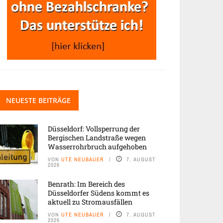
NEUESTE BEITRÄGE
Düsseldorf: Vollsperrung der
Bergischen Landstraße wegen
Wasserrohrbruch aufgehoben
VON
UTE NEUBAUER
7. AUGUST
2026
Benrath: Im Bereich des
Düsseldorfer Südens kommt es
aktuell zu Stromausfällen
VON
UTE NEUBAUER
7. AUGUST
2026