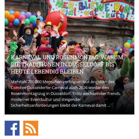
KARNEVAL UND ROSENMONTAG: WARUM
DIE TRADITIONEN IN DÜSSELDORF BIS
HEUTE LEBENDIG BLEIBEN
Mehr als 700.000 Menschen verfolgten laut Angaben des
Comitee Düsseldorfer Carneval auch 2026 wieder den
Rosenmontagszug in Düsseldorf. Trotz wechselnder Trends,
moderner Eventkultur und steigender
Sicherheitsanforderungen bleibt der Karneval damit ...