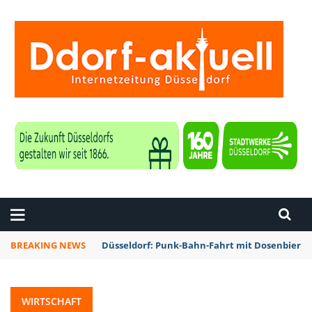
ZEITUNG DÜSSELDORF
BREAKING NEWS
Düsseldorf: Rheinbahn testet Technik zur Kon
WIRTSCHAFT