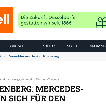
WIRTSCHAFT
KULTUR
SPORT
AM RAND(
rt mit Dosenbier und bester Stimmung
s-Azubis engagieren sich für den Wildpark
ENBERG: MERCEDES-
N SICH FÜR DEN