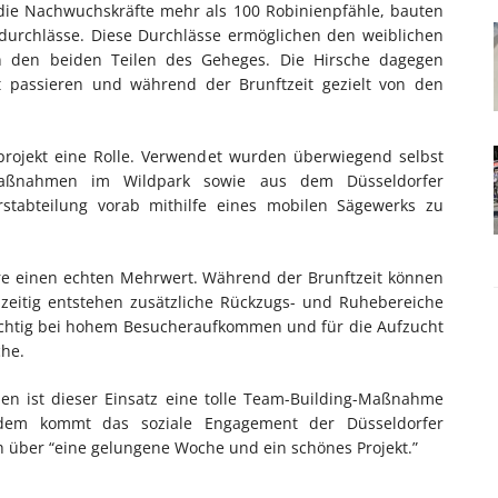
die Nachwuchskräfte mehr als 100 Robinienpfähle, bauten
ldurchlässe. Diese Durchlässe ermöglichen den weiblichen
n den beiden Teilen des Geheges. Die Hirsche dagegen
 passieren und während der Brunftzeit gezielt von den
projekt eine Rolle. Verwendet wurden überwiegend selbst
maßnahmen im Wildpark sowie aus dem Düsseldorfer
rstabteilung vorab mithilfe eines mobilen Sägewerks zu
ere einen echten Mehrwert. Während der Brunftzeit können
chzeitig entstehen zusätzliche Rückzugs- und Ruhebereiche
ichtig bei hohem Besucheraufkommen und für die Aufzucht
che.
den ist dieser Einsatz eine tolle Team-Building-Maßnahme
Zudem kommt das soziale Engagement der Düsseldorfer
ch über “eine gelungene Woche und ein schönes Projekt.”