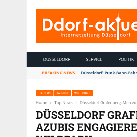
INTERNETZEITUNG DÜSSELDORF
DÜSSELDORF
SERVICE
POLITIK
BREAKING NEWS
Düsseldorf: Punk-Bahn-Fah
TOP NEWS
KARRIERE
WIRTSCHAFT
Home
›
Top News
›
Düsseldorf Grafenberg: Mercede
DÜSSELDORF GRAF
AZUBIS ENGAGIERE