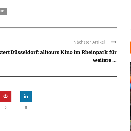
ARK
Nächster Artikel
tert
Düsseldorf: alltours Kino im Rheinpark für
weitere ...
INDUSTRIELLER CHIC: WIE
0
0
KUNSTSTOFFFENSTER DEN
LOFT-STIL IN IHREM
EINFAMILIENHAUS