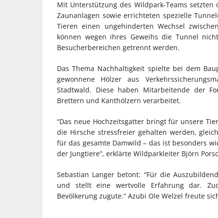
Mit Unterstützung des Wildpark-Teams setzten 
Zaunanlagen sowie errichteten spezielle Tunne
Tieren einen ungehinderten Wechsel zwische
können wegen ihres Geweihs die Tunnel nicht
Besucherbereichen getrennt werden.
Das Thema Nachhaltigkeit spielte bei dem Bau
gewonnene Hölzer aus Verkehrssicherungs
Stadtwald. Diese haben Mitarbeitende der Fo
Brettern und Kanthölzern verarbeitet.
“Das neue Hochzeitsgatter bringt für unsere Ti
die Hirsche stressfreier gehalten werden, glei
für das gesamte Damwild – das ist besonders w
der Jungtiere”, erklärte Wildparkleiter Björn Pors
Sebastian Langer betont: “Für die Auszubilden
und stellt eine wertvolle Erfahrung dar. 
Bevölkerung zugute.” Azubi Ole Welzel freute si