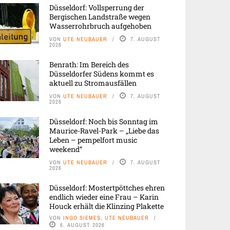
Düsseldorf: Vollsperrung der
Bergischen Landstraße wegen
Wasserrohrbruch aufgehoben
VON
UTE NEUBAUER
7. AUGUST
2026
Benrath: Im Bereich des
Düsseldorfer Südens kommt es
aktuell zu Stromausfällen
VON
UTE NEUBAUER
7. AUGUST
2026
Düsseldorf: Noch bis Sonntag im
Maurice-Ravel-Park – „Liebe das
Leben – pempelfort music
weekend“
VON
UTE NEUBAUER
7. AUGUST
2026
Düsseldorf: Mostertpöttches ehren
endlich wieder eine Frau – Karin
Houck erhält die Klinzing Plakette
VON
INGO SIEMES, UTE NEUBAUER
6. AUGUST 2026