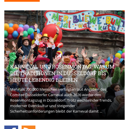
KARNEVAL UND ROSENMONTAG: WARUM
DIE TRADITIONEN IN DÜSSELDORF BIS
HEUTE LEBENDIG BLEIBEN
Mehr als 700.000 Menschen verfolgten laut Angaben des
Comitee Düsseldorfer Carneval auch 2026 wieder den
Rosenmontagszug in Düsseldorf. Trotz wechselnder Trends,
moderner Eventkultur und steigender
Sicherheitsanforderungen bleibt der Karneval damit ...