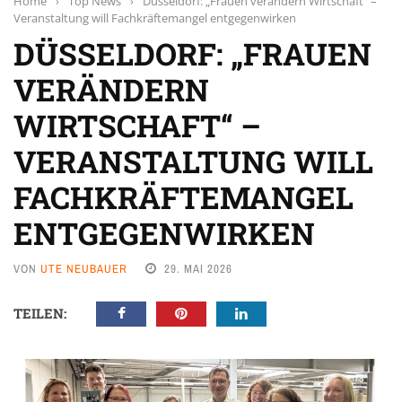
Home
›
Top News
›
Düsseldorf: „Frauen verändern Wirtschaft“ –
Veranstaltung will Fachkräftemangel entgegenwirken
DÜSSELDORF: „FRAUEN
VERÄNDERN
WIRTSCHAFT“ –
VERANSTALTUNG WILL
FACHKRÄFTEMANGEL
ENTGEGENWIRKEN
VON
UTE NEUBAUER
29. MAI 2026
TEILEN: