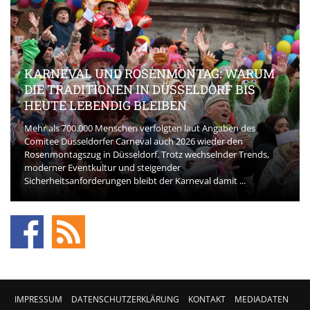
KARNEVAL UND ROSENMONTAG: WARUM
DIE TRADITIONEN IN DÜSSELDORF BIS
HEUTE LEBENDIG BLEIBEN
Mehr als 700.000 Menschen verfolgten laut Angaben des
Comitee Düsseldorfer Carneval auch 2026 wieder den
Rosenmontagszug in Düsseldorf. Trotz wechselnder Trends,
moderner Eventkultur und steigender
Sicherheitsanforderungen bleibt der Karneval damit ...
IMPRESSUM
DATENSCHUTZERKLÄRUNG
KONTAKT
MEDIADATEN