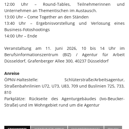
12:00 Uhr – Round-Tables, Teilnehmerinnen und
Unternehmen an Thementischen im Austausch.
13:00 Uhr – Come Together an den Ständen
13:40 Uhr – Ergebnisvorstellung und Verlosung eines
Business-Fotoshootings
14:00 Uhr – Ende
Veranstaltung am 11. Juni 2026, 10 bis 14 Uhr im
Berufsinformationszentrum (BIZ) / Agentur für Arbeit
Düsseldorf, Grafenberger Allee 300, 40237 Düsseldorf
Anreise
ÖPNV-Haltestelle: Schlüterstraße/Arbeitsagentur,
Straßenbahnlinien U72, U73, U83, 709 und Buslinien 725, 733,
810
Parkplätze: Rückseite des Agenturgebäudes (Ivo-Beucker-
Straße) und im Wohngebiet rund um die Agentur
STICHWORTE
AGENTUR FÜR ARBEIT
FACHKRÄFTEMANGEL
FRAUEN