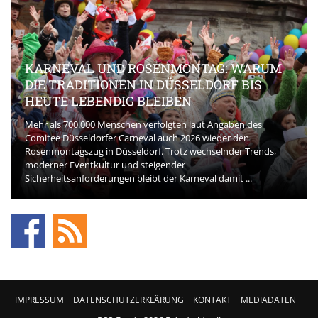
KARNEVAL UND ROSENMONTAG: WARUM
DIE TRADITIONEN IN DÜSSELDORF BIS
HEUTE LEBENDIG BLEIBEN
Mehr als 700.000 Menschen verfolgten laut Angaben des
Comitee Düsseldorfer Carneval auch 2026 wieder den
Rosenmontagszug in Düsseldorf. Trotz wechselnder Trends,
moderner Eventkultur und steigender
Sicherheitsanforderungen bleibt der Karneval damit ...
IMPRESSUM
DATENSCHUTZERKLÄRUNG
KONTAKT
MEDIADATEN