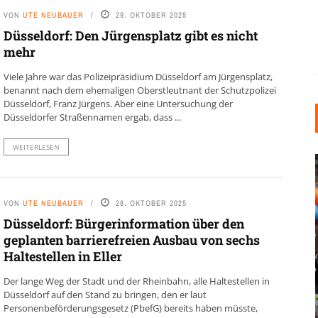
VON
UTE NEUBAUER
29. OKTOBER 2025
Düsseldorf: Den Jürgensplatz gibt es nicht
mehr
Viele Jahre war das Polizeipräsidium Düsseldorf am Jürgensplatz,
benannt nach dem ehemaligen Oberstleutnant der Schutzpolizei
Düsseldorf, Franz Jürgens. Aber eine Untersuchung der
Düsseldorfer Straßennamen ergab, dass ...
WEITERLESEN
VON
UTE NEUBAUER
28. OKTOBER 2025
Düsseldorf: Bürgerinformation über den
geplanten barrierefreien Ausbau von sechs
Haltestellen in Eller
INDUSTRIELLER CHIC: WIE
KUNSTSTOFFFENSTER DEN
Der lange Weg der Stadt und der Rheinbahn, alle Haltestellen in
LOFT-STIL IN IHREM
Düsseldorf auf den Stand zu bringen, den er laut
EINFAMILIENHAUS
Personenbeförderungsgesetz (PbefG) bereits haben müsste,