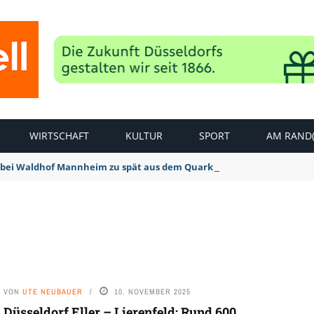
WIRTSCHAFT
KULTUR
SPORT
AM RAND(
bei Waldhof Mannheim zu spät aus dem Quark: 1:2 Niederlage
VON
UTE NEUBAUER
10. NOVEMBER 2025
Düsseldorf Eller – Lierenfeld: Rund 600