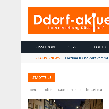
INTERNETZEITUNG DÜSSELDORF
DÜSSELDORF
SERVICE
POLITIK
BREAKING NEWS
Fortuna Düsseldorf kommt 
STADTTEILE
Home
›
Politik
›
Kategorie: "Stadtteile"
(Seite 5)