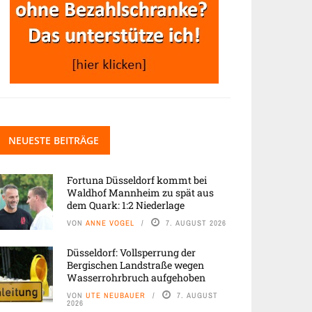
NEUESTE BEITRÄGE
Fortuna Düsseldorf kommt bei
Waldhof Mannheim zu spät aus
dem Quark: 1:2 Niederlage
VON
ANNE VOGEL
7. AUGUST 2026
Düsseldorf: Vollsperrung der
Bergischen Landstraße wegen
Wasserrohrbruch aufgehoben
VON
UTE NEUBAUER
7. AUGUST
2026