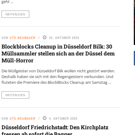
geht ...
UNTERSTÜTZEN
Die Inspiration des industriellen Chics sind die
WEITERLESEN
Werkshallen des Industriezeitalters. Die Basis für
diesen Stil sind große Räume, schlicht gehalten
mit rustikalen Elementen und großen
Fensterflächen. Wie so vieles wurde ...
VON
UTE NEUBAUER
25. OKTOBER 2025
Blockblocks Cleanup in Düsseldorf Bilk: 30
Müllsammler stellen sich an der Düssel dem
Müll-Horror
Die Müllgeister von Düsseldorf Bilk wollen nicht gestört werden.
Deshalb haben sie sich mit den Regengeistern verbunden. Und
fluteten die Premiere des BlockBlocks Cleanup am Samstag ...
WEITERLESEN
VON
UTE NEUBAUER
4. OKTOBER 2025
Düsseldorf Friedrichstadt: Den Kirchplatz
fressen ab sofort die Bagger