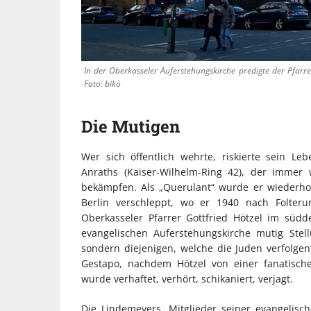
In der Oberkasseler Auferstehungskirche predigte der Pfarre
Foto: bikö
Die Mutigen
Wer sich öffentlich wehrte, riskierte sein L
Anraths (Kaiser-Wilhelm-Ring 42), der immer 
bekämpfen. Als „Querulant“ wurde er wiederhol
Berlin verschleppt, wo er 1940 nach Folter
Oberkasseler Pfarrer Gottfried Hötzel im südd
evangelischen Auferstehungskirche mutig Stel
sondern diejenigen, welche die Juden verfolgen
Gestapo, nachdem Hötzel von einer fanatisch
wurde verhaftet, verhört, schikaniert, verjagt.
Die Lindemeyers, Mitglieder seiner evangelis