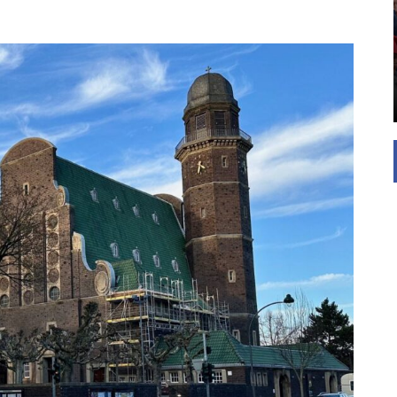
Die Inspiration des industriellen Chics sind die
Werkshallen des Industriezeitalters. Die Basis für
diesen Stil sind große Räume, schlicht gehalten
mit rustikalen Elementen und großen
Fensterflächen. Wie so vieles wurde ...