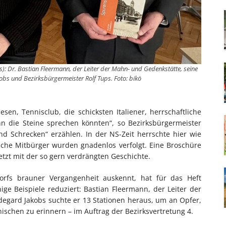
s): Dr. Bastian Fleermann, der Leiter der Mahn- und Gedenkstätte, seine
obs und Bezirksbürgermeister Rolf Tups. Foto: bikö
sen, Tennisclub, die schicksten Italiener, herrschaftliche
n die Steine sprechen könnten“, so Bezirksbürgermeister
d Schrecken“ erzählen. In der NS-Zeit herrschte hier wie
ische Mitbürger wurden gnadenlos verfolgt. Eine Broschüre
jetzt mit der so gern verdrängten Geschichte.
dorfs brauner Vergangenheit auskennt, hat für das Heft
ige Beispiele reduziert: Bastian Fleermann, der Leiter der
degard Jakobs suchte er 13 Stationen heraus, um an Opfer,
ischen zu erinnern – im Auftrag der Bezirksvertretung 4.