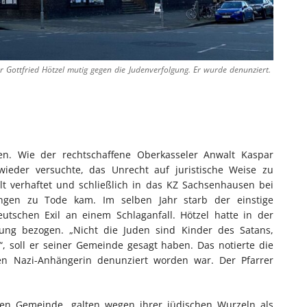
r Gottfried Hötzel mutig gegen die Judenverfolgung. Er wurde denunziert.
eben. Wie der rechtschaffene Oberkasseler Anwalt Kaspar
wieder versuchte, das Unrecht auf juristische Weise zu
t verhaftet und schließlich in das KZ Sachsenhausen bei
ungen zu Tode kam. Im selben Jahr starb der einstige
eutschen Exil an einem Schlaganfall. Hötzel hatte in der
lung bezogen. „Nicht die Juden sind Kinder des Satans,
“, soll er seiner Gemeinde gesagt haben. Das notierte die
en Nazi-Anhängerin denunziert worden war. Der Pfarrer
chen Gemeinde, galten wegen ihrer jüdischen Wurzeln als