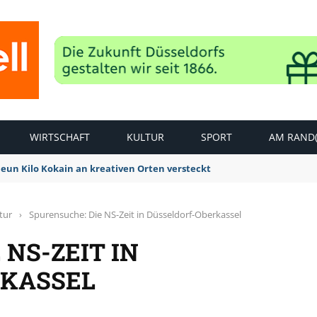
WIRTSCHAFT
KULTUR
SPORT
AM RAND(
Neun Kilo Kokain an kreativen Orten versteckt
tur
›
Spurensuche: Die NS-Zeit in Düsseldorf-Oberkassel
 NS-ZEIT IN
RKASSEL