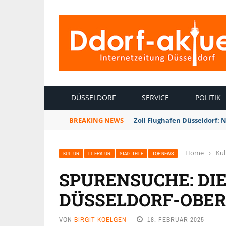
INTERNETZEITUNG DÜSSELDORF
DÜSSELDORF
SERVICE
POLITIK
BREAKING NEWS
Zoll Flughafen Düsseldorf: 
Home
›
Kul
KULTUR
LITERATUR
STADTTEILE
TOP NEWS
SPURENSUCHE: DIE
DÜSSELDORF-OBE
VON
BIRGIT KOELGEN
18. FEBRUAR 2025