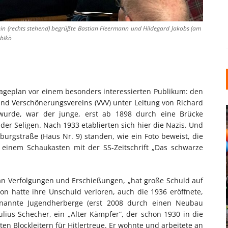
n (rechts stehend) begrüßte Bastian Fleermann und Hildegard Jakobs (am
 bikö
t Lageplan vor einem besonders interessierten Publikum: den
und Verschönerungsvereins (VVV) unter Leitung von Richard
wurde, war der junge, erst ab 1898 durch eine Brücke
der Seligen. Nach 1933 etablierten sich hier die Nazis. Und
burgstraße (Haus Nr. 9) standen, wie ein Foto beweist, die
r einem Schaukasten mit der SS-Zeitschrift „Das schwarze
INDUSTRIELLER CHIC: WIE
igt an Verfolgungen und Erschießungen, „hat große Schuld auf
KUNSTSTOFFFENSTER DEN
ion hatte ihre Unschuld verloren, auch die 1936 eröffnete,
nannte Jugendherberge (erst 2008 durch einen Neubau
LOFT-STIL IN IHREM
Julius Schecher, ein „Alter Kämpfer“, der schon 1930 in die
EINFAMILIENHAUS
n Blockleitern für Hitlertreue. Er wohnte und arbeitete an
UNTERSTÜTZEN