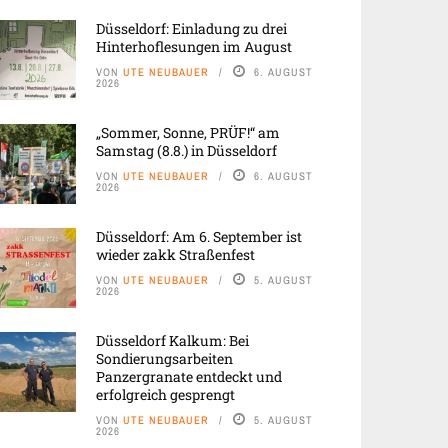
Düsseldorf: Einladung zu drei
Hinterhoflesungen im August
VON
UTE NEUBAUER
6. AUGUST
2026
„Sommer, Sonne, PRÜF!“ am
Samstag (8.8.) in Düsseldorf
VON
UTE NEUBAUER
6. AUGUST
2026
Düsseldorf: Am 6. September ist
wieder zakk Straßenfest
VON
UTE NEUBAUER
5. AUGUST
2026
Düsseldorf Kalkum: Bei
Sondierungsarbeiten
Panzergranate entdeckt und
erfolgreich gesprengt
VON
UTE NEUBAUER
5. AUGUST
2026