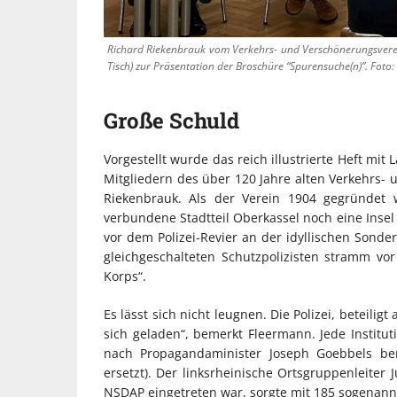
Richard Riekenbrauk vom Verkehrs- und Verschönerungsverei
Tisch) zur Präsentation der Broschüre “Spurensuche(n)”. Foto:
Große Schuld
Vorgestellt wurde das reich illustrierte Heft mi
Mitgliedern des über 120 Jahre alten Verkehrs- 
Riekenbrauk. Als der Verein 1904 gegründet 
verbundene Stadtteil Oberkassel noch eine Insel 
vor dem Polizei-Revier an der idyllischen Sonder
gleichgeschalteten Schutzpolizisten stramm vo
Korps“.
Es lässt sich nicht leugnen. Die Polizei, beteil
sich geladen“, bemerkt Fleermann. Jede Institut
nach Propagandaminister Joseph Goebbels be
ersetzt). Der linksrheinische Ortsgruppenleiter 
NSDAP eingetreten war, sorgte mit 185 sogenannte