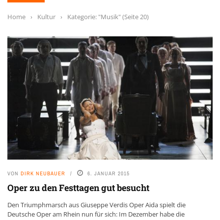
Home
›
Kultur
›
Kategorie: "Musik"
(Seite 20)
VON
DIRK NEUBAUER
6. JANUAR 2015
Oper zu den Festtagen gut besucht
Den Triumphmarsch aus Giuseppe Verdis Oper Aida spielt die
Deutsche Oper am Rhein nun für sich: Im Dezember habe die