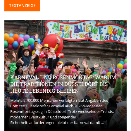
TEXTANZEIGE
KARNEVAL UND ROSENMONTAG: WARUM
DIE TRADITIONEN IN DÜSSELDORF BIS
HEUTE LEBENDIG BLEIBEN
Mehr als 700.000 Menschen verfolgten laut Angaben des
Comitee Düsseldorfer Carneval auch 2026 wieder den
Rosenmontagszug in Düsseldorf. Trotz wechselnder Trends,
moderner Eventkultur und steigender
Sicherheitsanforderungen bleibt der Karneval damit ...