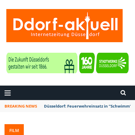
ZEITUNG DÜSSELDORF
BREAKING NEWS
Düsseldorf: Punk-Bahn-Fahrt mit Dosenbier u
FILM